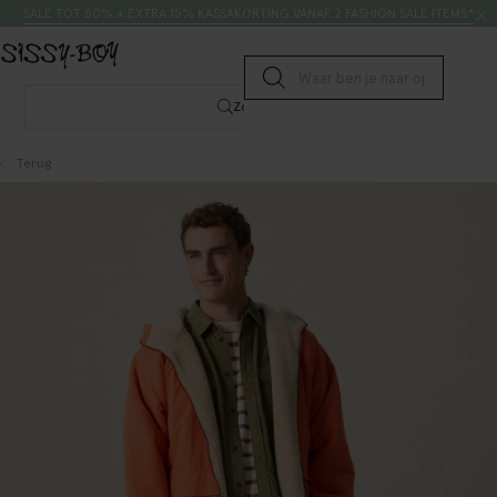
Doorgaan naar artikel
Zoeken
SALE TOT 50% + EXTRA 15% KASSAKORTING VANAF 2 FASHION SALE ITEMS*
Submit search
Zoeken
Terug