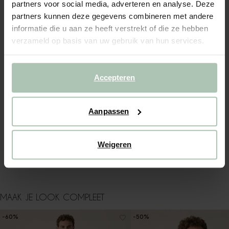
partners voor social media, adverteren en analyse. Deze
partners kunnen deze gegevens combineren met andere
OMSCHRIJVING
informatie die u aan ze heeft verstrekt of die ze hebben
verzameld op basis van uw gebruik van hun services.
Oranje reversible teddy jas van Sissy-Boy. De jas heeft lange
mouwen, een ritssluiting, capuchon en twee opgestikte
zakken. Daarnaast is de jas ook omkeerbaar naar een beige
teddystof. Materiaal: 100% nylon.
Accepteren
ALLES OVER DIT PRODUCT
Aanpassen
MAATTABEL
BEZORGEN & RETOUR
Weigeren
WASVOORSCHRIFT
MAAK JE LOOK COMPLEET
-60%
-50%