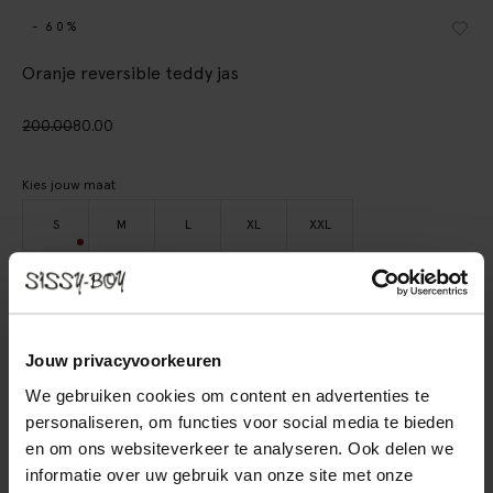
- 60%
Oranje reversible teddy jas
200.00
80.00
Kies jouw maat
S
M
L
XL
XXL
IN WINKELMAND
Jouw privacyvoorkeuren
BEKIJK WINKELVOORRAAD
We gebruiken cookies om content en advertenties te
Gratis verzending naar winkel
personaliseren, om functies voor social media te bieden
Achteraf betalen
en om ons websiteverkeer te analyseren. Ook delen we
informatie over uw gebruik van onze site met onze
Snelle levering