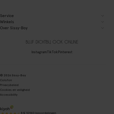
Service
Winkels
Over Sissy-Boy
BLIJF DICHTBIJ, OOK ONLINE
Instagram
TikTok
Pinterest
© 2026 Sissy-Boy
Colofon
Privacybeleid
Cookies en veiligheid
Accessibility
|
9.5
10940 beoordelingen