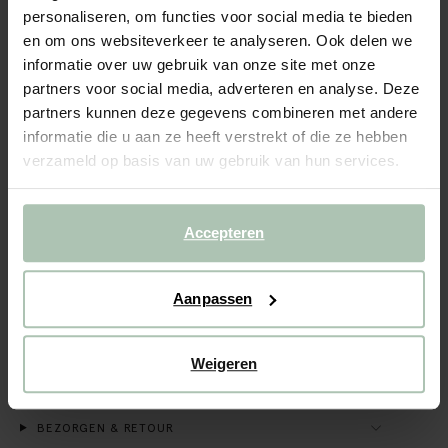
personaliseren, om functies voor social media te bieden
en om ons websiteverkeer te analyseren. Ook delen we
BEKIJK WINKELVOORRAAD
informatie over uw gebruik van onze site met onze
partners voor social media, adverteren en analyse. Deze
Gratis verzending naar winkel
partners kunnen deze gegevens combineren met andere
Achteraf betalen
informatie die u aan ze heeft verstrekt of die ze hebben
Snelle levering
verzameld op basis van uw gebruik van hun services.
OMSCHRIJVING
Accepteren
Lichtrode pull on short van Sissy-Boy. De Pax short heeft
een middelhoge taille, een elastische tailleband met
aantrekkoord, steekzakken aan de voorzijde en opgestikte
zakken aan de achterzijde. Materiaal: 100% katoen.
Aanpassen
ALLES OVER DIT PRODUCT
Weigeren
MAATTABEL
BEZORGEN & RETOUR