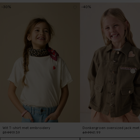
-30%
-40%
Wit T-shirt met embroidery
27.99
19.59
69.99
41.99