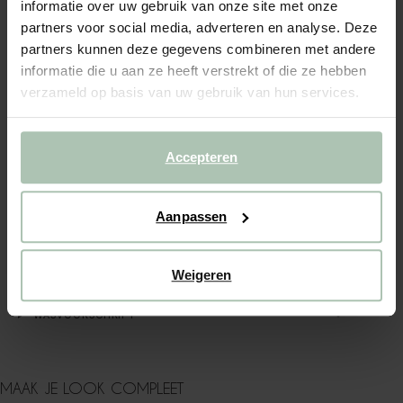
Achteraf betalen
informatie over uw gebruik van onze site met onze
partners voor social media, adverteren en analyse. Deze
Snelle levering
partners kunnen deze gegevens combineren met andere
informatie die u aan ze heeft verstrekt of die ze hebben
OMSCHRIJVING
verzameld op basis van uw gebruik van hun services.
Lichtoranje wide leg Peska jeans van Sissy-Boy. De denim
broek heeft een hoge taille, een 5-pocketmodel en een
knoop- en ritssluiting. Verder heeft het wijdvallende
Accepteren
broekspijpen met plooidetails. Materiaal: 100% twill katoen.
ALLES OVER DIT PRODUCT
Aanpassen
MAATTABEL
Weigeren
BEZORGEN & RETOUR
WASVOORSCHRIFT
MAAK JE LOOK COMPLEET