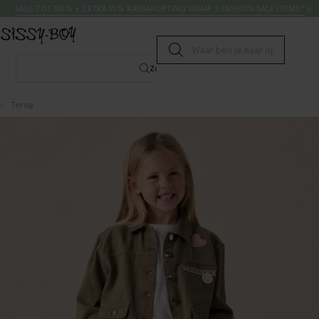
Doorgaan naar artikel
Zoeken
SALE TOT 50% + EXTRA 15% KASSAKORTING VANAF 2 FASHION SALE ITEMS*
Submit search
Zoeken
Terug