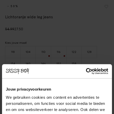
- 50%
Lichtoranje wide leg jeans
54.99
27.50
Kies jouw maat
98
104
110
116
122
128
134
140
146
152
158
IN WINKELMAND
Jouw privacyvoorkeuren
BEKIJK WINKELVOORRAAD
We gebruiken cookies om content en advertenties te
personaliseren, om functies voor social media te bieden
Gratis verzending naar winkel
en om ons websiteverkeer te analyseren. Ook delen we