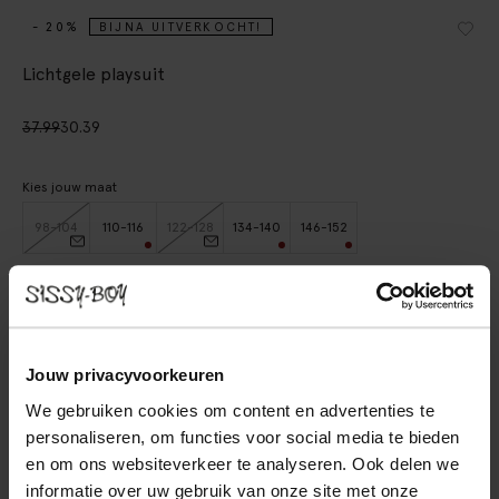
- 20%
BIJNA UITVERKOCHT!
Lichtgele playsuit
37.99
30.39
Kies jouw maat
98-104
110-116
122-128
134-140
146-152
IN WINKELMAND
BEKIJK WINKELVOORRAAD
Jouw privacyvoorkeuren
We gebruiken cookies om content en advertenties te
Gratis verzending naar winkel
personaliseren, om functies voor social media te bieden
Achteraf betalen
en om ons websiteverkeer te analyseren. Ook delen we
Snelle levering
informatie over uw gebruik van onze site met onze