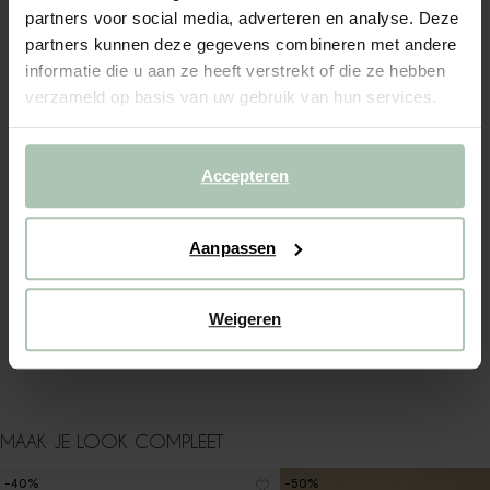
partners voor social media, adverteren en analyse. Deze
partners kunnen deze gegevens combineren met andere
OMSCHRIJVING
informatie die u aan ze heeft verstrekt of die ze hebben
Lichtgele playsuit van Sissy-Boy. De playsuit heeft
verzameld op basis van uw gebruik van hun services.
spaghettibandjes, een ronde halslijn, een elastische taille en
een mousseline kwaliteit. Verder is de playsuit voorzien van
twee opgestikte hartvormige zakken met ruffles. Materiaal:
100% katoen.
Accepteren
ALLES OVER DIT PRODUCT
Aanpassen
MAATTABEL
BEZORGEN & RETOUR
Weigeren
WASVOORSCHRIFT
MAAK JE LOOK COMPLEET
-40%
-50%