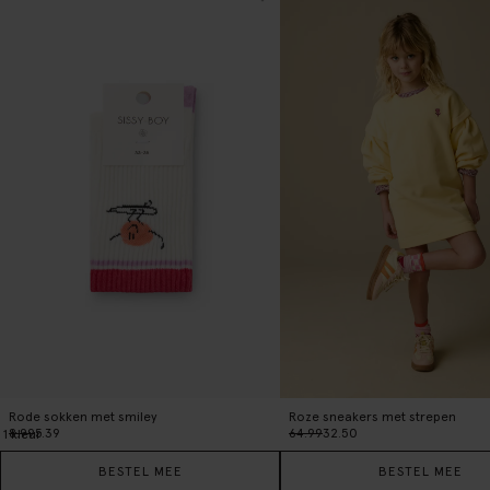
Rode sokken met smiley
Roze sneakers met strepen
8.99
5.39
64.99
32.50
1
kleur
BESTEL MEE
BESTEL MEE