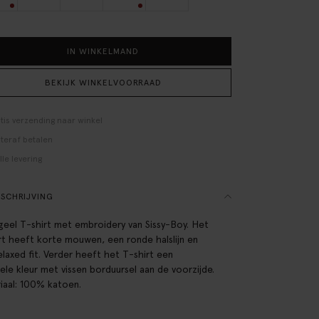
IN WINKELMAND
BEKIJK WINKELVOORRAAD
tis verzending naar winkel
teraf betalen
lle levering
SCHRIJVING
geel T-shirt met embroidery van Sissy-Boy. Het
rt heeft korte mouwen, een ronde halslijn en
elaxed fit. Verder heeft het T-shirt een
gele kleur met vissen borduursel aan de voorzijde.
iaal: 100% katoen.