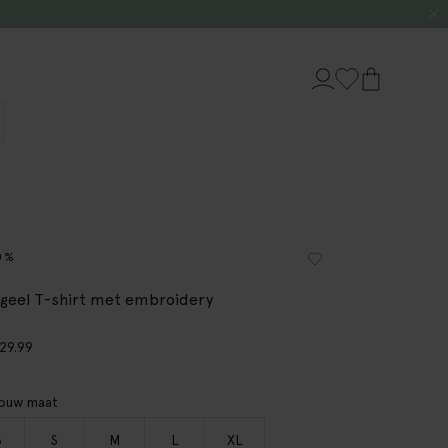
0%
tgeel T-shirt met embroidery
29.99
jouw maat
S
S
M
L
XL