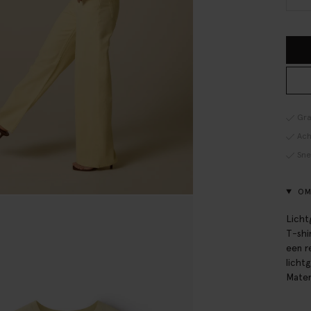
Gra
Ach
Sne
OM
Licht
T-shi
een r
licht
Mater