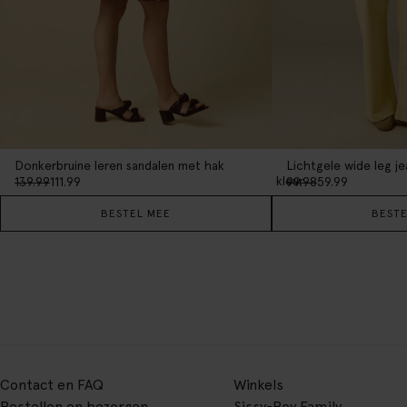
Donkerbruine leren sandalen met hak
Lichtgele wide leg je
1
kleur
139.99
111.99
99.98
59.99
BESTEL MEE
BESTE
Contact en FAQ
Winkels
Bestellen en bezorgen
Sissy-Boy Family