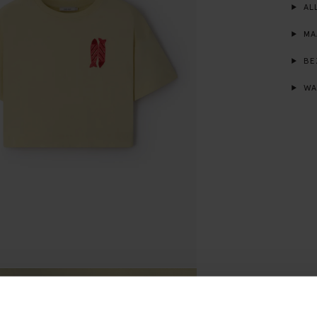
ALL
MA
BE
WA