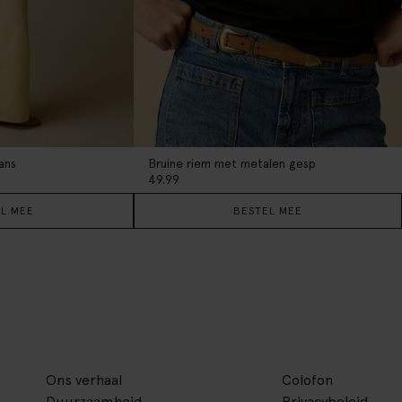
ans
Bruine riem met metalen gesp
49.99
L MEE
BESTEL MEE
Ons verhaal
Colofon
Duurzaamheid
Privacybeleid