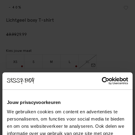
- 40%
Lichtgeel boxy T-shirt
49.99
29.99
Kies jouw maat
XS
S
M
L
XL
IN WINKELMAND
BEKIJK WINKELVOORRAAD
Jouw privacyvoorkeuren
We gebruiken cookies om content en advertenties te
Gratis verzending naar winkel
personaliseren, om functies voor social media te bieden
Achteraf betalen
en om ons websiteverkeer te analyseren. Ook delen we
Snelle levering
informatie over uw gebruik van onze site met onze