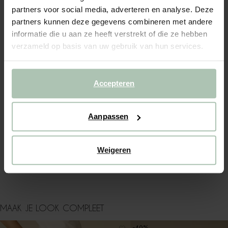
partners voor social media, adverteren en analyse. Deze
partners kunnen deze gegevens combineren met andere
(2)
REVIEWS
informatie die u aan ze heeft verstrekt of die ze hebben
OMSCHRIJVING
verzameld op basis van uw gebruik van hun services.
Lichtgeel boxy T-shirt van Sissy-Boy. Het T-shirt heeft korte
mouwen, een ronde halslijn, verlaagde schouders en een
boxy fit. Materiaal: 100% katoen.
Accepteren
ALLES OVER DIT PRODUCT
Aanpassen
MAATTABEL
BEZORGEN & RETOUR
Weigeren
WASVOORSCHRIFT
MAAK JE LOOK COMPLEET
-40%