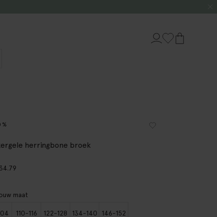
0%
ergele herringbone broek
34.79
jouw maat
104
110-116
122-128
134-140
146-152