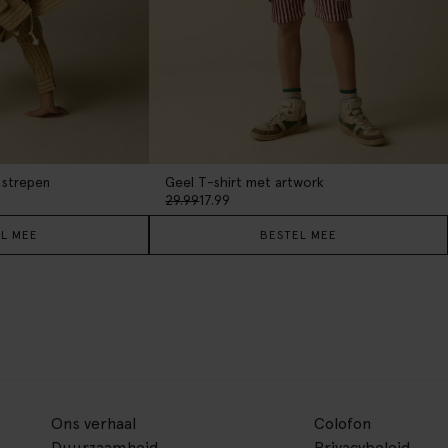
 strepen
Geel T-shirt met artwork
29.99
17.99
L MEE
BESTEL MEE
Ons verhaal
Colofon
Duurzaamheid
Privacybeleid