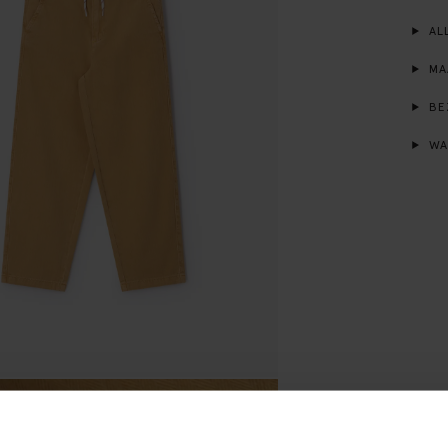
ALL
MA
BE
WA