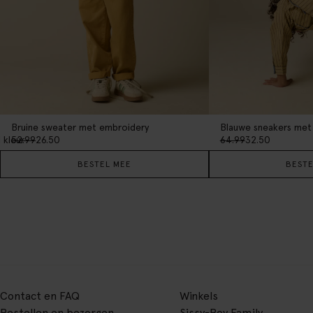
Bruine sweater met embroidery
Blauwe sneakers met
1
kleur
52.99
26.50
64.99
32.50
BESTEL MEE
BESTE
Contact en FAQ
Winkels
Bestellen en bezorgen
Sissy-Boy Family