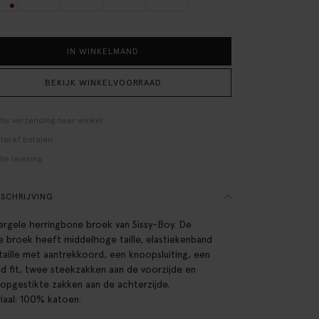
IN WINKELMAND
BEKIJK WINKELVOORRAAD
tis verzending naar winkel
teraf betalen
lle levering
SCHRIJVING
rgele herringbone broek van Sissy-Boy. De
e broek heeft middelhoge taille, elastiekenband
 taille met aantrekkoord, een knoopsluiting, een
ed fit, twee steekzakken aan de voorzijde en
opgestikte zakken aan de achterzijde.
iaal: 100% katoen.