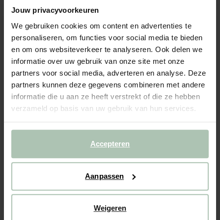
Jouw privacyvoorkeuren
NEW
We gebruiken cookies om content en advertenties te
Bruine verstelbare bijzettafel
personaliseren, om functies voor social media te bieden
en om ons websiteverkeer te analyseren. Ook delen we
69.99
informatie over uw gebruik van onze site met onze
partners voor social media, adverteren en analyse. Deze
Gekozen maat: Onesize
partners kunnen deze gegevens combineren met andere
Binnen 30 minuten via e-mail
informatie die u aan ze heeft verstrekt of die ze hebben
verzameld op basis van uw gebruik van hun services.
IN WINKELMAND
BEKIJK WINKELVOORRAAD
Accepteren
Gratis verzending naar winkel
Achteraf betalen
Aanpassen
Snelle levering
Weigeren
OMSCHRIJVING