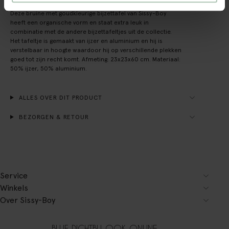
Deze bruine met goudkleurige bijzettafel van Sissy-Boy
heeft een organische vorm en staat extra leuk in
combinatie met de andere bijzettafeltjes uit de collectie.
Het tafeltje is gemaakt van ijzer en aluminium en hij is
verstelbaar in hoogte waardoor hij op verschillende plekken
goed tot zijn recht komt. Afmeting: 23x23x60 cm. Materiaal:
50% ijzer, 50% aluminium.
ALLES OVER DIT PRODUCT
BEZORGEN & RETOUR
Service
Winkels
Over Sissy-Boy
BLIJF DICHTBIJ, OOK ONLINE