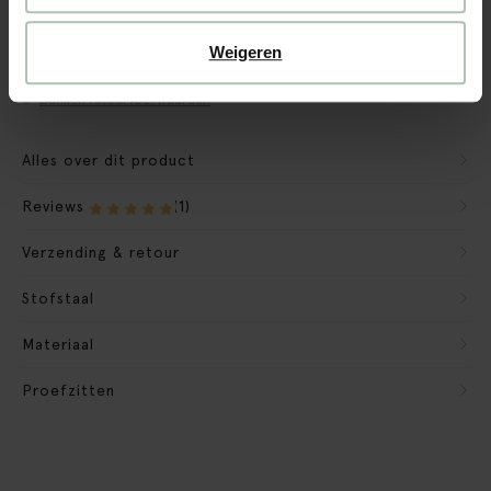
CBW garantie
We maken de bank gebruiksklaar
Weigeren
Verpakkingsmateriaal nemen we mee
Banken retourvoorwaarden
Alles over dit product
Reviews
(1)
Verzending & retour
Stofstaal
Materiaal
Proefzitten