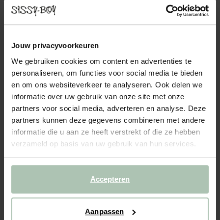
COUNTESS 3-ZITS BANK ARTIC HESSIAN
1799.00
3-zits bank uit de Countess serie van Sissy-Boy. De serie bestaat
Jouw privacyvoorkeuren
uit zeven modulaire onderdelen, zodat je de bank precies kunt
We gebruiken cookies om content en advertenties te
samenstellen naar jouw wensen en de ruimte die je hebt. Door de
personaliseren, om functies voor social media te bieden
lage zitting geeft de Countess bank je...
Lees meer
en om ons websiteverkeer te analyseren. Ook delen we
informatie over uw gebruik van onze site met onze
1
Model
:
3-zits (1x)
+ opties
partners voor social media, adverteren en analyse. Deze
partners kunnen deze gegevens combineren met andere
2
Stof
: Artic Hessian
+ kleuropties
informatie die u aan ze heeft verstrekt of die ze hebben
verzameld op basis van uw gebruik van hun services.
3
Extra's
+ toevoegen
Levertijd: 8–12 weken
Accepteren
VOEG TOE AAN WINKELMAND
1799.00
€
Aanpassen