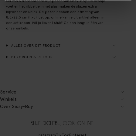
Set van 6 transparante wijnglazen van Sissy-Boy. De oranje
voet en het ribbeltje in het glas maken de glazen extra
bijzonder en uniek. De glazen hebben een afmeting van
8,5x22,5 cm (hxd). Let op: online kan je dit artikel alleen in
een set kopen. Wil je liever 1 stuk? Ga dan langs in één van
onze winkels.
ALLES OVER DIT PRODUCT
BEZORGEN & RETOUR
Service
Winkels
Over Sissy-Boy
BLIJF DICHTBIJ, OOK ONLINE
Instagram
TikTok
Pinterest