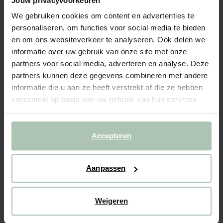
Jouw privacyvoorkeuren
Wijnglazen met oranje voet
We gebruiken cookies om content en advertenties te
65.94
/ 6 st.
personaliseren, om functies voor social media te bieden
en om ons websiteverkeer te analyseren. Ook delen we
informatie over uw gebruik van onze site met onze
Gekozen maat: Onesize
Levertijd: 1–2 werkdagen
partners voor social media, adverteren en analyse. Deze
partners kunnen deze gegevens combineren met andere
IN WINKELMAND
informatie die u aan ze heeft verstrekt of die ze hebben
verzameld op basis van uw gebruik van hun services.
BEKIJK WINKELVOORRAAD
Gratis verzending naar winkel
Accepteren
Achteraf betalen
Snelle levering
Aanpassen
(1)
REVIEWS
Weigeren
OMSCHRIJVING