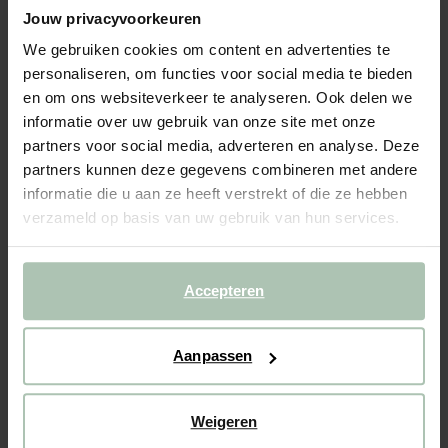
Champagneglazen met roze hartje aan de binnenkant
Jouw privacyvoorkeuren
We gebruiken cookies om content en advertenties te
51.96
/ 4 st.
personaliseren, om functies voor social media te bieden
en om ons websiteverkeer te analyseren. Ook delen we
Gekozen maat: Onesize
informatie over uw gebruik van onze site met onze
Binnen 30 minuten via e-mail
partners voor social media, adverteren en analyse. Deze
IN WINKELMAND
partners kunnen deze gegevens combineren met andere
informatie die u aan ze heeft verstrekt of die ze hebben
BEKIJK WINKELVOORRAAD
verzameld op basis van uw gebruik van hun services.
Gratis verzending naar winkel
Achteraf betalen
Accepteren
Snelle levering
Aanpassen
(6)
REVIEWS
OMSCHRIJVING
Weigeren