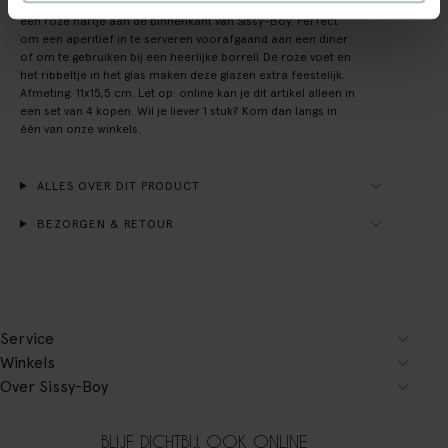
Proost op de liefde met deze leuke champagneglazen met
een roze hartje aan de binnenkant van SIssy-Boy. Perfect
om een aperitief in te serveren voorafgaand aan een diner
of om te gebruiken bij een heerlijke borrel! De roze voet en
het ribbeltje in het glas maken deze glazen extra feestelijk.
Afmeting: 11x15,5 cm. Let op: online kan je dit artikel alleen in
een set van 4 kopen. Wil je liever 1 stuk? Kom dan langs in
één van onze winkels.
ALLES OVER DIT PRODUCT
BEZORGEN & RETOUR
Service
Winkels
Over Sissy-Boy
BLIJF DICHTBIJ, OOK ONLINE