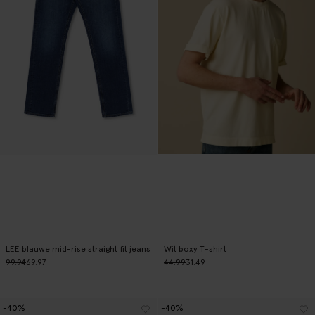
LEE blauwe mid-rise straight fit jeans
Wit boxy T-shirt
99.94
69.97
44.99
31.49
-40%
-40%