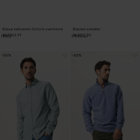
Blauw katoenen Oxford overhemd
Blauwe sweater
89.99
62.99
74.99
37.50
1
kleur
2
Kleuren
-50%
-30%