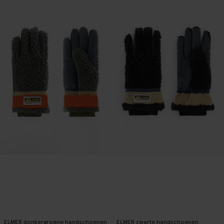
ELMER donkergroene handschoenen
ELMER zwarte handschoenen