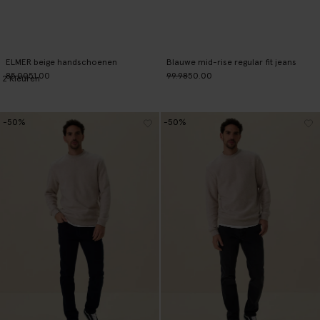
ELMER beige handschoenen
Blauwe mid-rise regular fit jeans
85.00
51.00
99.98
50.00
2
Kleuren
-50%
-50%