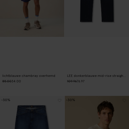
lichtblauwe chambray overhemd
LEE donkerblauwe mid-rise straight fit jeans
85.00
34.00
109.96
76.97
-30%
-30%