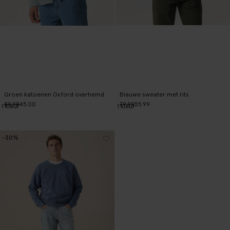
Groen katoenen Oxford overhemd
Blauwe sweater met rits
89.98
45.00
79.99
55.99
1
kleur
1
kleur
-30%