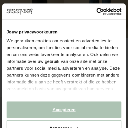
Jouw privacyvoorkeuren
We gebruiken cookies om content en advertenties te
personaliseren, om functies voor social media te bieden
en om ons websiteverkeer te analyseren. Ook delen we
informatie over uw gebruik van onze site met onze
partners voor social media, adverteren en analyse. Deze
partners kunnen deze gegevens combineren met andere
Grijze mid-rise straight fit jeans
Blauwe mid-rise straight fit jeans
informatie die u aan ze heeft verstrekt of die ze hebben
99.98
59.99
99.98
59.99
verzameld op basis van uw gebruik van hun services.
-60%
-40%
Accepteren