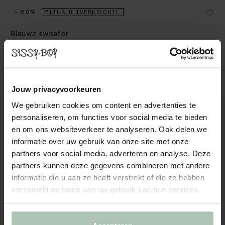
- 50%
BIJNA UITVERKOCHT!
Blauwe sweater
74.99
37.50
Kleuren
Jouw privacyvoorkeuren
We gebruiken cookies om content en advertenties te
personaliseren, om functies voor social media te bieden
en om ons websiteverkeer te analyseren. Ook delen we
informatie over uw gebruik van onze site met onze
partners voor social media, adverteren en analyse. Deze
partners kunnen deze gegevens combineren met andere
Kies jouw maat
informatie die u aan ze heeft verstrekt of die ze hebben
S
M
L
XL
XXL
verzameld op basis van uw gebruik van hun services.
IN WINKELMAND