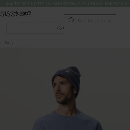
Doorgaan naar artikel
Zoeken
SALE TOT 50% + EXTRA 15% KASSAKORTING VANAF 2 FASHION SALE ITEMS*
Submit search
Zoeken
Terug