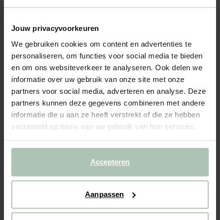
- 50%
Jouw privacyvoorkeuren
Groene vierkante resin armband
We gebruiken cookies om content en advertenties te
personaliseren, om functies voor social media te bieden
59.99
30.00
en om ons websiteverkeer te analyseren. Ook delen we
informatie over uw gebruik van onze site met onze
Gekozen maat: Onesize
partners voor social media, adverteren en analyse. Deze
Levertijd: 1–2 werkdagen
partners kunnen deze gegevens combineren met andere
IN WINKELMAND
informatie die u aan ze heeft verstrekt of die ze hebben
verzameld op basis van uw gebruik van hun services.
BEKIJK WINKELVOORRAAD
Gratis verzending naar winkel
Accepteren
Achteraf betalen
Snelle levering
Aanpassen
OMSCHRIJVING