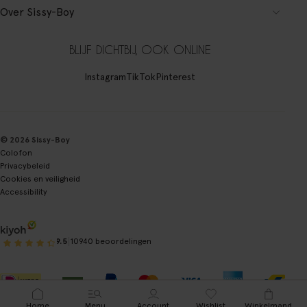
Over Sissy-Boy
BLIJF DICHTBIJ, OOK ONLINE
Instagram
TikTok
Pinterest
© 2026 Sissy-Boy
Colofon
Privacybeleid
Cookies en veiligheid
Accessibility
|
9.5
10940 beoordelingen
Home
Menu
Account
Wishlist
Winkelmand