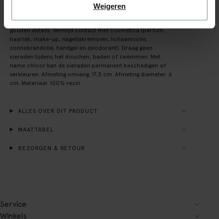
Weigeren
Groene vierkante resin armband van Sissy-Boy. De armband
heeft een groene kleur, is gemaakt van resin en heeft
gouden details. Vermijd contact met cosmetica (parfum,
haarlak, make-up, nagellakremover, lichaamsolie,
zonnebrandolie, handgel en deodorant). Draag geen
sieraden tijdens het douchen, baden of zwemmen. Met
name chloor kan de sieraden permanent beschadigen of
verkleuren. Afmeting omvang: 17,5 cm. Afmeting diameter: 6
cm. Materiaal: 100% resin.
ALLES OVER DIT PRODUCT
MAATTABEL
BEZORGEN & RETOUR
Service
Winkels