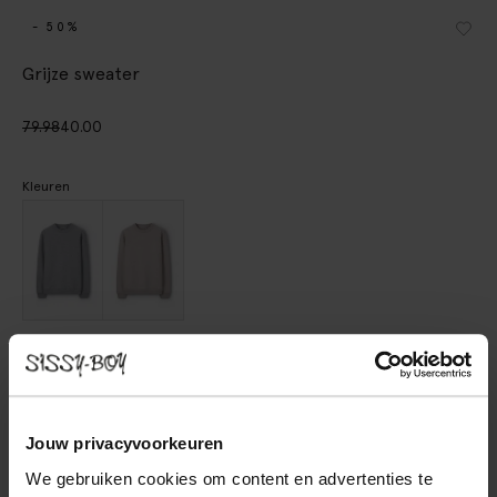
- 50%
Grijze sweater
79.98
40.00
Kleuren
Kies jouw maat
S
M
L
XL
XXL
Jouw privacyvoorkeuren
We gebruiken cookies om content en advertenties te
IN WINKELMAND