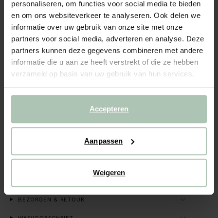
personaliseren, om functies voor social media te bieden
en om ons websiteverkeer te analyseren. Ook delen we
BEKIJK WINKELVOORRAAD
informatie over uw gebruik van onze site met onze
partners voor social media, adverteren en analyse. Deze
Gratis verzending naar winkel
partners kunnen deze gegevens combineren met andere
Achteraf betalen
informatie die u aan ze heeft verstrekt of die ze hebben
Snelle levering
verzameld op basis van uw gebruik van hun services.
OMSCHRIJVING
Accepteren
Grijze sweater van Sissy-Boy. De sweater heeft lange
mouwen, een ronde hals, ribboorden, verlaagde schouders
en een relaxed fit. Materiaal: 50% katoen, 50% polyester.
Aanpassen
ALLES OVER DIT PRODUCT
Weigeren
MAATTABEL
BEZORGEN & RETOUR
WASVOORSCHRIFT