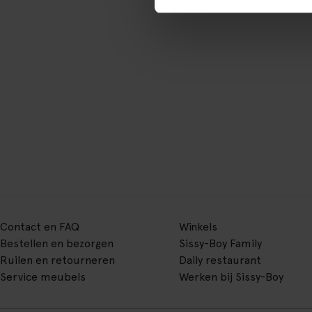
Contact en FAQ
Winkels
Bestellen en bezorgen
Sissy-Boy Family
Ruilen en retourneren
Daily restaurant
Service meubels
Werken bij Sissy-Boy