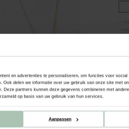
Gra
Ach
Sne
OM
Goudk
ketti
ent en advertenties te personaliseren, om functies voor social
verwe
haarl
. Ook delen we informatie over uw gebruik van onze site met on
zonne
e. Deze partners kunnen deze gegevens combineren met andere i
siera
erzameld op basis van uw gebruik van hun services.
Met n
besch
Lengt
100% 
Aanpassen