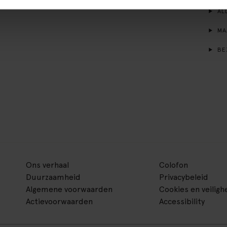
ALL
MA
BE
Ons verhaal
Colofon
Duurzaamheid
Privacybeleid
Algemene voorwaarden
Cookies en veiligh
Actievoorwaarden
Accessibility