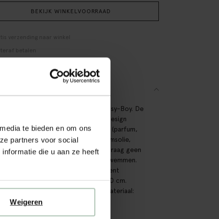
BEKIJK WINKELVOORRAAD
tis verzending naar winkel
teraf betalen
lle levering
SCHRIJVING
leurige ketting met bloemen van Sissy-Boy. De
ng is goud en heeft bloemen in het design
 media te bieden en om ons
rkt. Vermijd contact met cosmetica (parfum,
ak, make-up, nagellakremover, lichaamsolie,
ze partners voor social
brandolie, handgel en deodorant). Draag geen
nformatie die u aan ze heeft
den tijdens het douchen, baden of zwemmen.
ame chloor kan de sieraden permanent
adigen of verkleuren. Afmetingen: 60 cm.
e langste bloemen hanger: 13 cm. Materiaal:
staal.
Weigeren