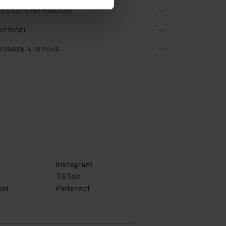
ES OVER DIT PRODUCT
ATTABEL
ZORGEN & RETOUR
Instagram
TikTok
eid
Pinterest