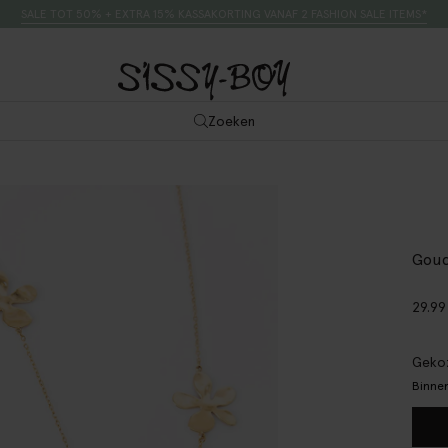
SALE TOT 50% + EXTRA 15% KASSAKORTING VANAF 2 FASHION SALE ITEMS*
Zoeken
Goud
29.99
Gekoz
Binnen