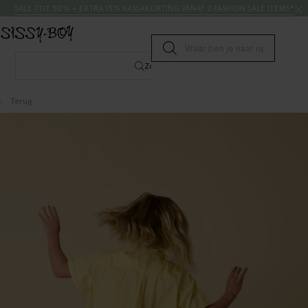
Doorgaan naar artikel
Zoeken
SALE TOT 50% + EXTRA 15% KASSAKORTING VANAF 2 FASHION SALE ITEMS*
Submit search
Zoeken
Terug