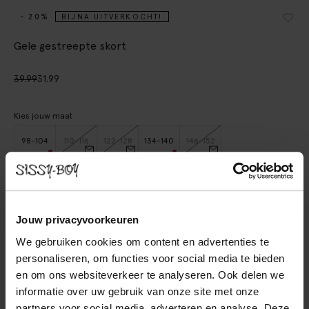
- 20%
BIJNA UITVERKOCHT!
Gele gestreepte skort
39.99
31.99
Kies jouw maat
98-104
110-116
122-128
134-140
146-152
IN WINKELMAND
Jouw privacyvoorkeuren
BEKIJK WINKELVOORRAAD
We gebruiken cookies om content en advertenties te
personaliseren, om functies voor social media te bieden
Gratis verzending naar winkel
en om ons websiteverkeer te analyseren. Ook delen we
Achteraf betalen
informatie over uw gebruik van onze site met onze
Snelle levering
partners voor social media, adverteren en analyse. Deze