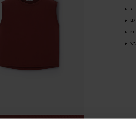
ALL
MA
BE
WA