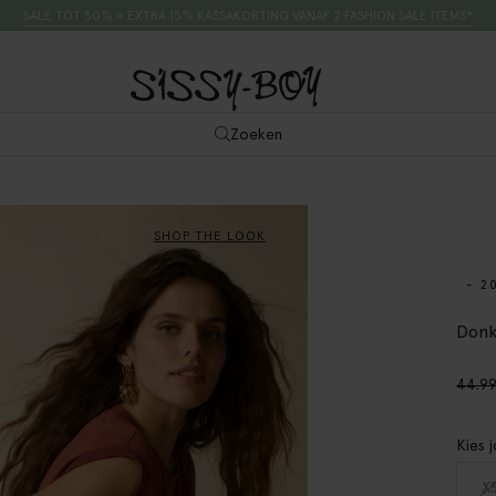
SALE TOT 50% + EXTRA 15% KASSAKORTING VANAF 2 FASHION SALE ITEMS*
Zoeken
SHOP THE LOOK
- 2
Donk
44.9
Kies 
X