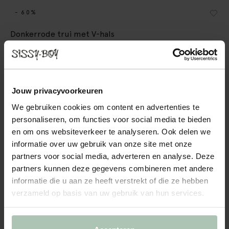
- 60%
Donkerrode trui met V-hals
150.00
60.00
Kleuren
Jouw privacyvoorkeuren
We gebruiken cookies om content en advertenties te
personaliseren, om functies voor social media te bieden
en om ons websiteverkeer te analyseren. Ook delen we
informatie over uw gebruik van onze site met onze
partners voor social media, adverteren en analyse. Deze
partners kunnen deze gegevens combineren met andere
Kies jouw maat
informatie die u aan ze heeft verstrekt of die ze hebben
XS
S
M
L
XL
verzameld op basis van uw gebruik van hun services.
IN WINKELMAND