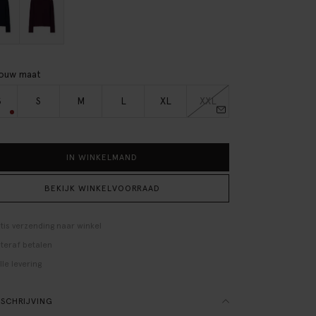
jouw maat
S
S
M
L
XL
XXL
IN WINKELMAND
BEKIJK WINKELVOORRAAD
tis verzending naar winkel
teraf betalen
lle levering
SCHRIJVING