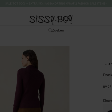
SALE TOT 50% + EXTRA 15% KASSAKORTING VANAF 2 FASHION SALE ITEMS*
Zoeken
- 4
Donk
89.98
Kleur