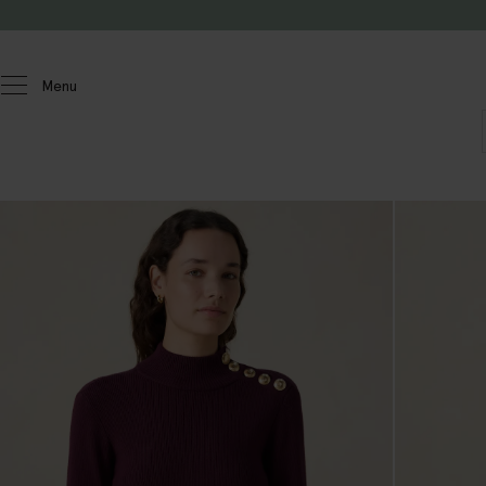
Doorgaan naar artikel
Menu
Dames
Truien & vesten
Truien & vesten