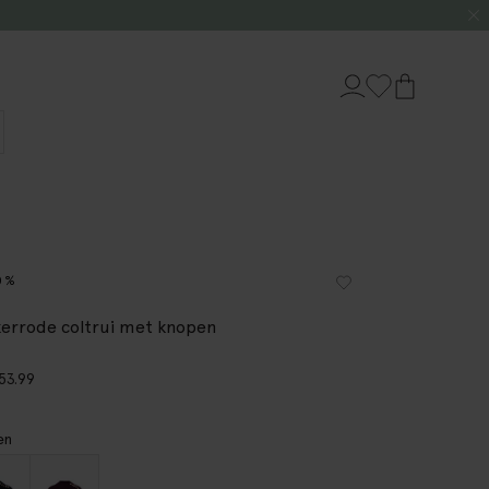
0%
errode coltrui met knopen
53.99
en