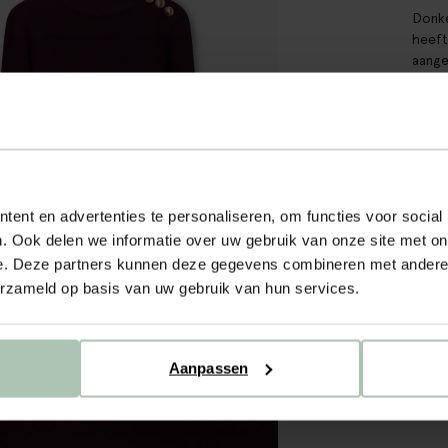
Donke
heeft
aange
rode 
model
Mater
ALL
ent en advertenties te personaliseren, om functies voor social
MA
. Ook delen we informatie over uw gebruik van onze site met on
BE
e. Deze partners kunnen deze gegevens combineren met andere i
erzameld op basis van uw gebruik van hun services.
WA
Aanpassen