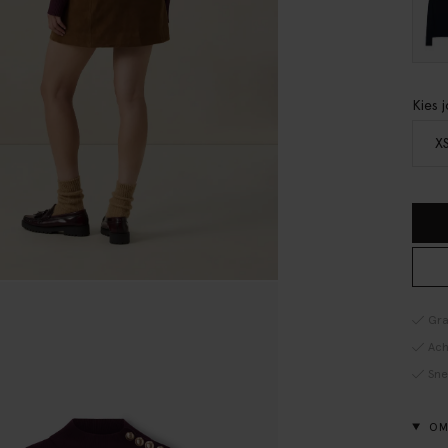
Kies 
X
Gra
Ach
Sne
OM