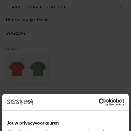
- 40%
BIJNA UITVERKOCHT!
Donkeroranje T-shirt
39.99
23.99
Kleuren
Kies jouw maat
XS
S
M
L
XL
Jouw privacyvoorkeuren
IN WINKELMAND