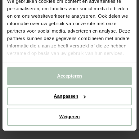
We gebruiken cookies om content en advertenties te
personaliseren, om functies voor social media te bieden
BEKIJK WINKELVOORRAAD
en om ons websiteverkeer te analyseren. Ook delen we
informatie over uw gebruik van onze site met onze
Gratis verzending naar winkel
partners voor social media, adverteren en analyse. Deze
Achteraf betalen
partners kunnen deze gegevens combineren met andere
informatie die u aan ze heeft verstrekt of die ze hebben
Snelle levering
verzameld op basis van uw gebruik van hun services.
(1)
REVIEWS
Accepteren
OMSCHRIJVING
Donkeroranje T-shirt van Sissy-Boy. Het T-shirt heeft korte
mouwen, een ronde halslijn en een relaxed fit. Materiaal:
Aanpassen
100% katoen.
Weigeren
ALLES OVER DIT PRODUCT
MAATTABEL