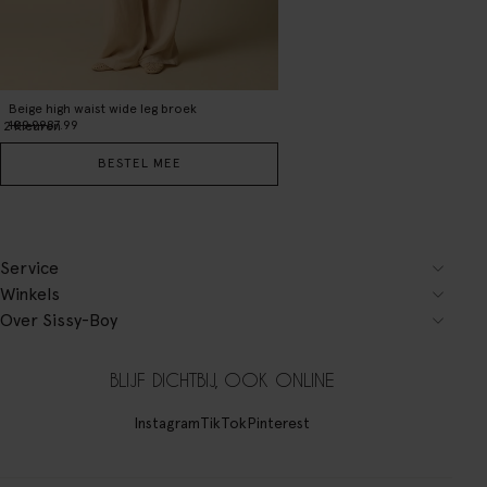
Beige high waist wide leg broek
109.99
87.99
2
Kleuren
BESTEL MEE
Service
Winkels
Over Sissy-Boy
BLIJF DICHTBIJ, OOK ONLINE
Instagram
TikTok
Pinterest