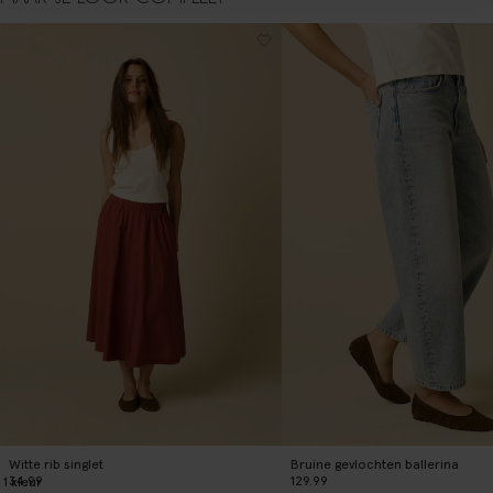
Witte rib singlet
Bruine gevlochten ballerina
34.99
129.99
1
kleur