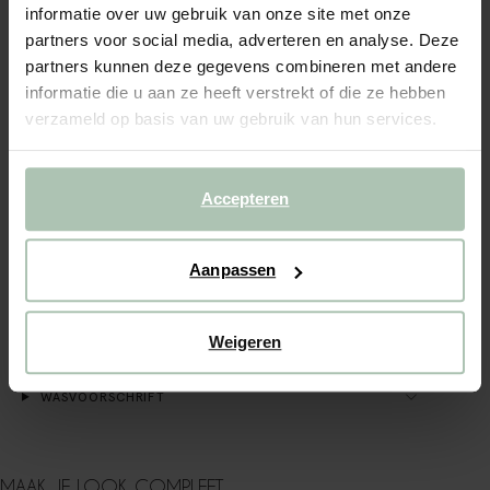
informatie over uw gebruik van onze site met onze
partners voor social media, adverteren en analyse. Deze
(3)
REVIEWS
partners kunnen deze gegevens combineren met andere
OMSCHRIJVING
informatie die u aan ze heeft verstrekt of die ze hebben
verzameld op basis van uw gebruik van hun services.
Donkeroranje maxi jurk met ceintuur van Sissy-Boy. De jurk
heeft korte wijde mouwen, een ronde halslijn, een
knoopsluiting, een maxi-lengte, geplooide details bij de
schouders en een ceintuur met franjes in de taille.
Accepteren
Materiaal: 100% katoen.
Aanpassen
ALLES OVER DIT PRODUCT
MAATTABEL
Weigeren
BEZORGEN & RETOUR
WASVOORSCHRIFT
MAAK JE LOOK COMPLEET