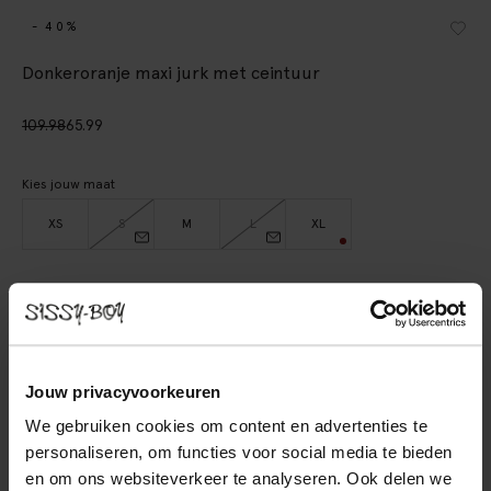
- 40%
Donkeroranje maxi jurk met ceintuur
109.98
65.99
Kies jouw maat
XS
S
M
L
XL
IN WINKELMAND
BEKIJK WINKELVOORRAAD
Jouw privacyvoorkeuren
Gratis verzending naar winkel
We gebruiken cookies om content en advertenties te
Achteraf betalen
personaliseren, om functies voor social media te bieden
Snelle levering
en om ons websiteverkeer te analyseren. Ook delen we