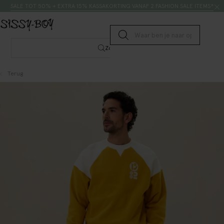
Doorgaan naar artikel
Zoeken
SALE TOT 50% + EXTRA 15% KASSAKORTING VANAF 2 FASHION SALE ITEMS*
Submit search
Zoeken
Terug