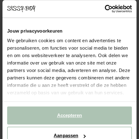
- 60%
Donkergroene mid-rise chino broek
Jouw privacyvoorkeuren
100.00
40.00
We gebruiken cookies om content en advertenties te
personaliseren, om functies voor social media te bieden
Kies jouw maat
en om ons websiteverkeer te analyseren. Ook delen we
informatie over uw gebruik van onze site met onze
29
30
31
32
33
34
partners voor social media, adverteren en analyse. Deze
partners kunnen deze gegevens combineren met andere
36
informatie die u aan ze heeft verstrekt of die ze hebben
verzameld op basis van uw gebruik van hun services.
IN WINKELMAND
Accepteren
BEKIJK WINKELVOORRAAD
Gratis verzending naar winkel
Aanpassen