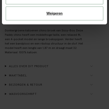
Achteraf betalen
Snelle levering
Weigeren
OMSCHRIJVING
Donkergroene katoenen chino broek van Sissy-Boy. Deze
Paddy chino heeft een middelhoge taille, een relaxed fit,
een 4-pocket model en lange broekspijpen. Verder heeft
het een bandplooi en een ribstop structuur in de stof. Het
model heeft een lengte van 1,87 m en draagt maat 32.
Materiaal: 100% katoen.
ALLES OVER DIT PRODUCT
MAATTABEL
BEZORGEN & RETOUR
WASVOORSCHRIFT