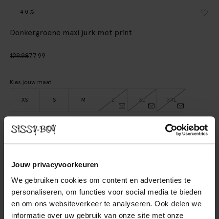
- 40%
Donkergroene maxi jurk met print
129.98
77.99
Kies jouw maat
XS
S
M
L
XL
XXL
IN WINKELMAND
BEKIJK WINKELVOORRAAD
Jouw privacyvoorkeuren
We gebruiken cookies om content en advertenties te
Gratis verzending naar winkel
personaliseren, om functies voor social media te bieden
Achteraf betalen
en om ons websiteverkeer te analyseren. Ook delen we
Snelle levering
informatie over uw gebruik van onze site met onze