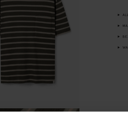
ALL
MA
BE
WA