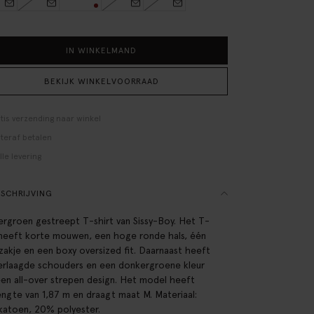
IN WINKELMAND
BEKIJK WINKELVOORRAAD
tis verzending naar winkel
teraf betalen
lle levering
SCHRIJVING
rgroen gestreept T-shirt van Sissy-Boy. Het T-
 heeft korte mouwen, een hoge ronde hals, één
zakje en een boxy oversized fit. Daarnaast heeft
erlaagde schouders en een donkergroene kleur
en all-over strepen design. Het model heeft
engte van 1,87 m en draagt maat M. Materiaal:
atoen, 20% polyester.