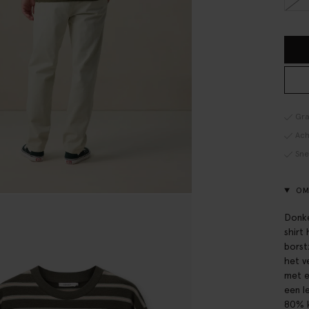
Gra
Ach
Sne
OM
Donke
shirt
borst
het v
met e
een l
80% k