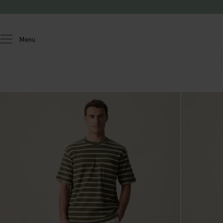
Doorgaan naar artikel
Menu
Heren
T-shirts & polo's