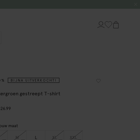
0%
BIJNA UITVERKOCHT!
ergroen gestreept T-shirt
9
26.99
jouw maat
M
L
XL
XXL