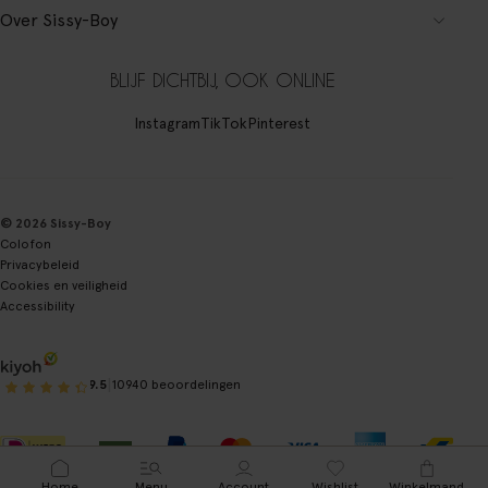
Over Sissy-Boy
BLIJF DICHTBIJ, OOK ONLINE
Instagram
TikTok
Pinterest
© 2026 Sissy-Boy
Colofon
Privacybeleid
Cookies en veiligheid
Accessibility
|
9.5
10940 beoordelingen
Home
Menu
Account
Wishlist
Winkelmand