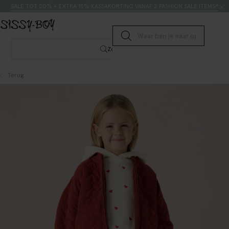
Doorgaan naar artikel
Zoeken
SALE TOT 50% + EXTRA 15% KASSAKORTING VANAF 2 FASHION SALE ITEMS*
Submit search
Zoeken
Terug