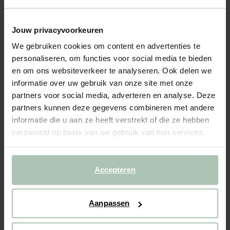
- 40%
Jouw privacyvoorkeuren
Donkerblauwe denim rok
We gebruiken cookies om content en advertenties te
personaliseren, om functies voor social media te bieden
49.99
29.99
en om ons websiteverkeer te analyseren. Ook delen we
informatie over uw gebruik van onze site met onze
Kies jouw maat
partners voor social media, adverteren en analyse. Deze
98-104
110-116
122-128
134-140
146-152
partners kunnen deze gegevens combineren met andere
informatie die u aan ze heeft verstrekt of die ze hebben
verzameld op basis van uw gebruik van hun services.
IN WINKELMAND
BEKIJK WINKELVOORRAAD
Accepteren
Gratis verzending naar winkel
Aanpassen
Achteraf betalen
Snelle levering