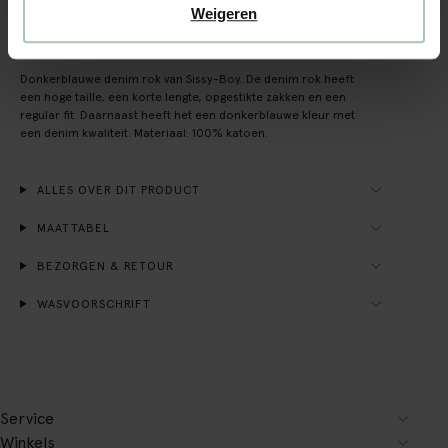
Weigeren
OMSCHRIJVING
Donkerblauwe denim rok van Sissy-Boy. De denim rok heeft
een hoge taille, een korte lengte, opgestikte zakken en een
regular fit. Daarnaast heeft het een donkerblauwe kleur met
een denim kwaliteit. Materiaal: 100% katoen.
ALLES OVER DIT PRODUCT
MAATTABEL
BEZORGEN & RETOUR
WASVOORSCHRIFT
Service
Winkels