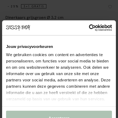
- 25%
3+1 GRATIS
Dinerkaars grijsgroen Ø 3.2 cm
19.96
14.96
/ 4 st.
Kleuren
Jouw privacyvoorkeuren
We gebruiken cookies om content en advertenties te
personaliseren, om functies voor social media te bieden
en om ons websiteverkeer te analyseren. Ook delen we
informatie over uw gebruik van onze site met onze
+11
partners voor social media, adverteren en analyse. Deze
partners kunnen deze gegevens combineren met andere
Gekozen maat: Onesize
informatie die u aan ze heeft verstrekt of die ze hebben
Binnen 30 minuten via e-mail
verzameld op basis van uw gebruik van hun services.
IN WINKELMAND
BEKIJK WINKELVOORRAAD