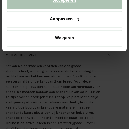
Accepteren
Gratis verzending naar winkel
Aanpassen
Achteraf betalen
Snelle levering
Weigeren
(59)
REVIEWS
OMSCHRIJVING
Set van 4 dinerkaarsen voorzien van een goede
kleurechtheid, wat zorgt voor een rustieke uitstraling. De
rechte kaarsen hebben een afmeting van 3,2x30 cm met
een versmalde onderkant van 2 cm breed. Voor deze
kaarsen heb je dus een kandelaar nodig van minimaal 2 cm
breed. De kaarsen hebben een brandduur van ca 24 uur en
ze zijn door en door gekleurd. Let op: knip het lontje altijd
kort genoeg af voordat je de kaars aansteekt, houd de
kaars uit de buurt van brandbare materialen, laat een
brandende kaars niet alleen bij kinderen en huisdieren,
brand de kaars altijd onder toezicht en blaas op tijd uit.
Online is dit artikel alleen in een set verkrijgbaar. Liever 1
stuk? Kom dan langs in een van onze winkels!