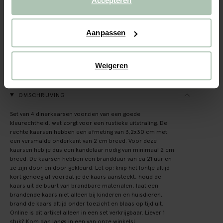
Accepteren
Gratis verzending naar winkel
Aanpassen
Achteraf betalen
Snelle levering
Weigeren
(59)
REVIEWS
OMSCHRIJVING
Set van 4 dinerkaarsen voorzien van een goede
kleurechtheid, wat zorgt voor een rustieke uitstraling. De
rechte kaarsen hebben een afmeting van 3,2x30 cm met
een versmalde onderkant van 2 cm breed. Voor deze
kaarsen heb je dus een kandelaar nodig van minimaal 2 cm
breed. De kaarsen hebben een brandduur van ca 21 uur en
ze zijn door en door gekleurd. Let op: knip het lontje altijd
kort genoeg af voordat je de kaars aansteekt, houd de
kaars uit de buurt van brandbare materialen, laat een
brandende kaars niet alleen bij kinderen en huisdieren,
brand de kaars altijd onder toezicht en blaas op tijd uit.
Online is dit artikel alleen in een set verkrijgbaar. Liever 1
stuk? Kom dan langs in een van onze winkels!