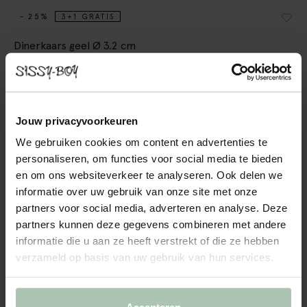
- 25%
3+1 GRATIS
Dinerkaars geel Ø 3.2 cm
19.96
14.96
/ 4 st.
Kleuren
Jouw privacyvoorkeuren
We gebruiken cookies om content en advertenties te
personaliseren, om functies voor social media te bieden
en om ons websiteverkeer te analyseren. Ook delen we
informatie over uw gebruik van onze site met onze
+11
partners voor social media, adverteren en analyse. Deze
partners kunnen deze gegevens combineren met andere
Gekozen maat: Onesize
informatie die u aan ze heeft verstrekt of die ze hebben
Binnen 30 minuten via e-mail
verzameld op basis van uw gebruik van hun services.
IN WINKELMAND
BEKIJK WINKELVOORRAAD