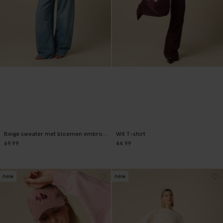
Beige sweater met bloemen embroidery
Wit T-shirt
69.99
44.99
new
new