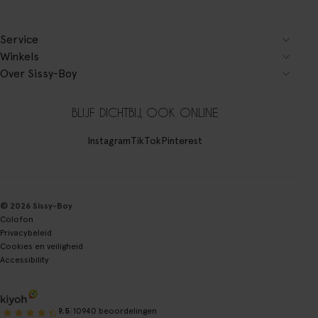
Service
Winkels
Over Sissy-Boy
BLIJF DICHTBIJ, OOK ONLINE
Instagram
TikTok
Pinterest
© 2026 Sissy-Boy
Colofon
Privacybeleid
Cookies en veiligheid
Accessibility
|
9.5
10940 beoordelingen