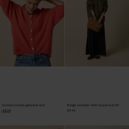
Donkeroranje gebreid vest
Beige sweater met leopard print
99.99
89.99
1
kleur