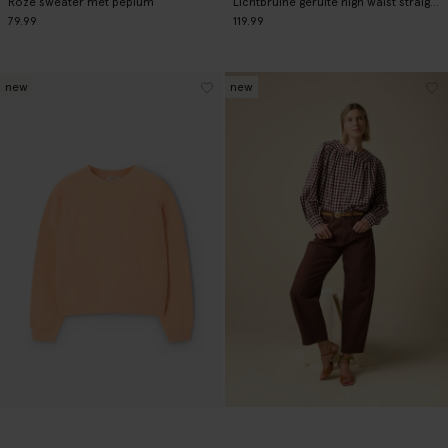
Roze sweater met peplum
Lichtbruine geruite high waist straight leg broek
79.99
119.99
new
new