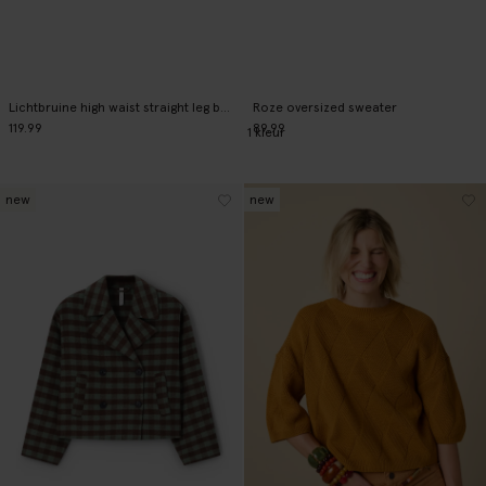
Lichtbruine high waist straight leg broek
Roze oversized sweater
119.99
89.99
1
kleur
new
new