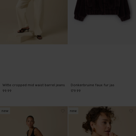
Witte cropped mid waist barrel jeans
Donkerbruine faux fur jas
99.99
179.99
new
new