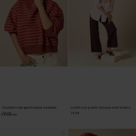
Donkerrode gestreepte sweater
Lichtroze poplin blouse met embroidery
79.99
79.99
3
Kleuren