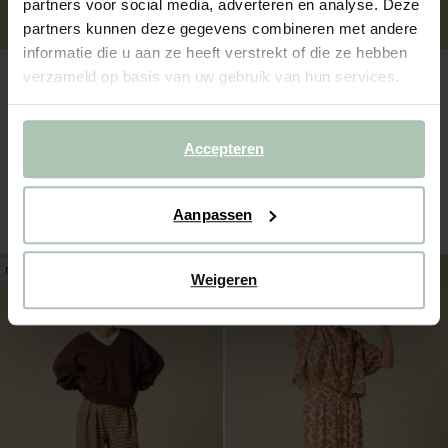
partners voor social media, adverteren en analyse. Deze
partners kunnen deze gegevens combineren met andere
informatie die u aan ze heeft verstrekt of die ze hebben
verzameld op basis van uw gebruik van hun services.
Accepteren
Rode sweater met pofmouwen
Groene sweater
69.99
79.99
1
kleur
Aanpassen
new
new
Weigeren