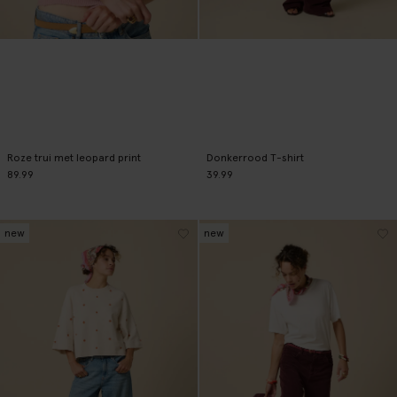
Roze trui met leopard print
Donkerrood T-shirt
89.99
39.99
new
new