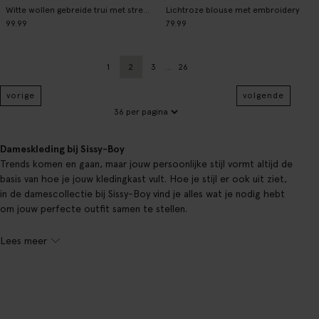
Witte wollen gebreide trui met strepen
Lichtroze blouse met embroidery
99.99
79.99
1
2
3
...
26
Vorige
Huidige pagina
Vorige
Pagina
vorige
volgende
Dameskleding bij Sissy-Boy
Trends komen en gaan, maar jouw persoonlijke stijl vormt altijd de
basis van hoe je jouw kledingkast vult. Hoe je stijl er ook uit ziet,
in de damescollectie bij Sissy-Boy vind je alles wat je nodig hebt
om jouw perfecte outfit samen te stellen.
Lees meer