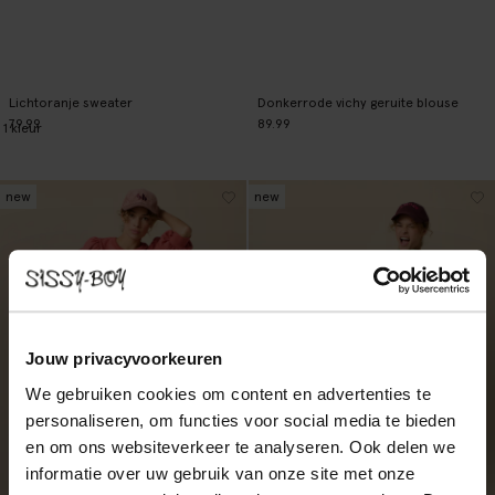
Lichtoranje sweater
Donkerrode vichy geruite blouse
79.99
89.99
1
kleur
new
new
Jouw privacyvoorkeuren
We gebruiken cookies om content en advertenties te
personaliseren, om functies voor social media te bieden
en om ons websiteverkeer te analyseren. Ook delen we
informatie over uw gebruik van onze site met onze