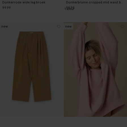
Donkerrode wide leg broek
Donkerbruine cropped mid waist barrel jeans
99.99
99.99
1
kleur
new
new