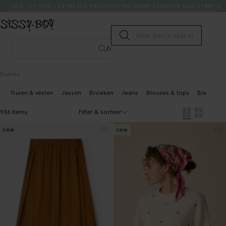
Doorgaan naar artikel
Zoeken
SALE TOT 50% + EXTRA 15% KASSAKORTING VANAF 2 FASHION SALE ITEMS*
Submit search
Zoeken
Dames
Truien & vesten
Jassen
Broeken
Jeans
Blouses & tops
Blazers & 
Filter & sorteer
936 Items
new
new