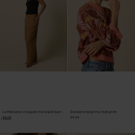
Lichtbruine cropped mid waist barrel jeans
Donkeroranje trui met print
99.99
99.99
1
kleur