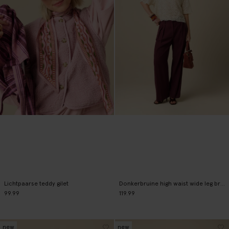
Lichtpaarse teddy gilet
Donkerbruine high waist wide leg broek
99.99
119.99
new
new