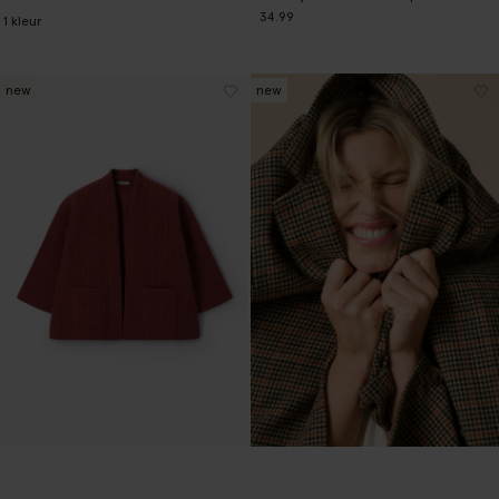
34.99
1
kleur
new
new