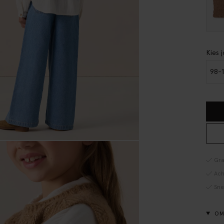
Kies 
98-
Gra
Ach
Sne
OM