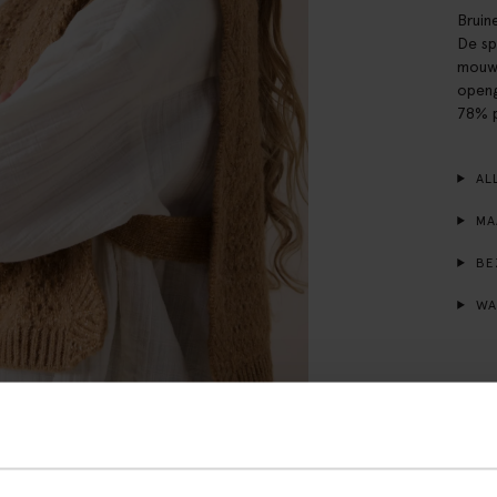
Bruin
De sp
mouwl
openg
78% p
ALL
MA
BE
WA