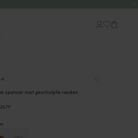
0%
ne spencer met geschulpte randen
9
25.79
en