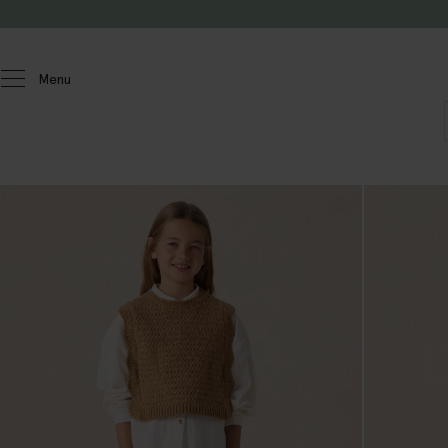
Doorgaan naar artikel
Menu
Kids
Meisjes
Blouses & tops