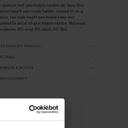
e spencer met geschulpte randen van Sissy-Boy.
encer heeft een ronde halslijn, relaxed fit en is
oos. Het item heeft een bruine kleur met
ewerkte detail en geschulpte randen. Materiaal:
olyester, 8% acryl, 8% nylon, 6% Wol.
ES OVER DIT PRODUCT
ATTABEL
ZORGEN & RETOUR
SVOORSCHRIFT