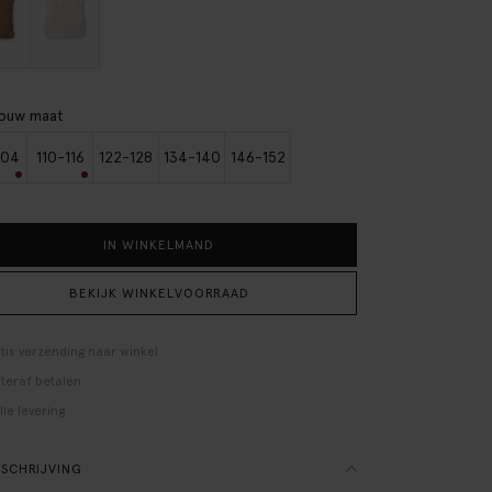
jouw maat
104
110-116
122-128
134-140
146-152
IN WINKELMAND
BEKIJK WINKELVOORRAAD
tis verzending naar winkel
teraf betalen
lle levering
SCHRIJVING