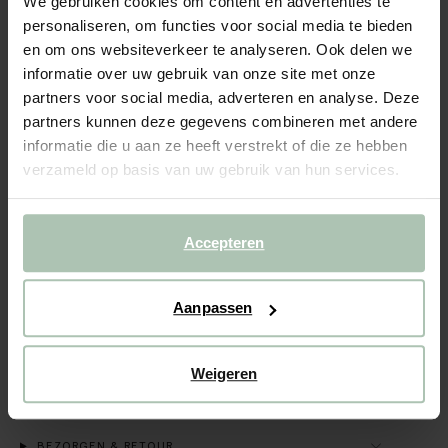
We gebruiken cookies om content en advertenties te
personaliseren, om functies voor social media te bieden
BEKIJK WINKELVOORRAAD
en om ons websiteverkeer te analyseren. Ook delen we
informatie over uw gebruik van onze site met onze
Gratis verzending naar winkel
partners voor social media, adverteren en analyse. Deze
Achteraf betalen
partners kunnen deze gegevens combineren met andere
informatie die u aan ze heeft verstrekt of die ze hebben
Snelle levering
verzameld op basis van uw gebruik van hun services.
OMSCHRIJVING
Accepteren
Blauwe wide leg Prala jeans met strepen van Sissy-Boy. De
jeans heeft een hoge taille, wijde broekspijpen, een 5-
pocket model en een rits- en knoopsluiting. Verder heeft de
broek een denim kwaliteit met all-over witte strepen.
Aanpassen
Materiaal: 100% katoen.
ALLES OVER DIT PRODUCT
Weigeren
MAATTABEL
BEZORGEN & RETOUR