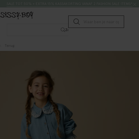
Doorgaan naar artikel
Zoeken
SALE TOT 50% + EXTRA 15% KASSAKORTING VANAF 2 FASHION SALE ITEMS*
Submit search
Zoeken
Terug