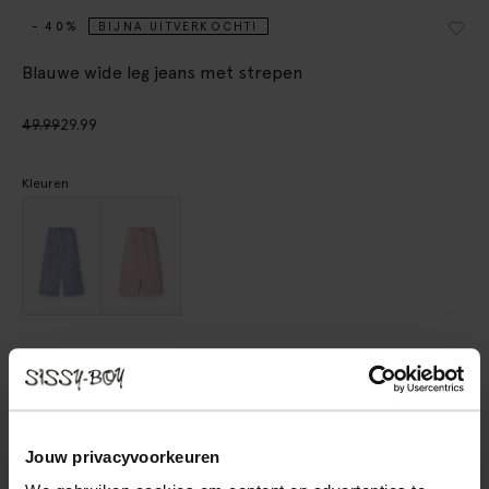
- 40%
BIJNA UITVERKOCHT!
Blauwe wide leg jeans met strepen
49.99
29.99
Kleuren
Kies jouw maat
98-104
110-116
122-128
134-140
146-152
Jouw privacyvoorkeuren
IN WINKELMAND