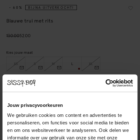
- 60%
BIJNA UITVERKOCHT!
Blauwe trui met rits
130.00
52.00
Kies jouw maat
XS
S
M
L
XL
IN WINKELMAND
BEKIJK WINKELVOORRAAD
Jouw privacyvoorkeuren
We gebruiken cookies om content en advertenties te
Gratis verzending naar winkel
personaliseren, om functies voor social media te bieden
Achteraf betalen
en om ons websiteverkeer te analyseren. Ook delen we
Snelle levering
informatie over uw gebruik van onze site met onze