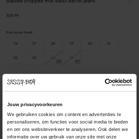
Blauwe cropped mid waist barrel jeans
109.99
Kies jouw maat
26
27
28
29
30
31
32
33
34
36
IN WINKELMAND
BEKIJK WINKELVOORRAAD
Jouw privacyvoorkeuren
Gratis verzending naar winkel
We gebruiken cookies om content en advertenties te
Achteraf betalen
personaliseren, om functies voor social media te bieden
en om ons websiteverkeer te analyseren. Ook delen we
Snelle levering
informatie over uw gebruik van onze site met onze