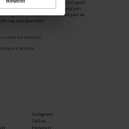
Weigeren
e rest van je interieur! Deze katoenen stof geeft
tuurlijke uitstraling die bij elke woonstijl past.
ij het gebruik van duurzame materialen gaat de
ook nog eens jaren mee!
ES OVER DIT PRODUCT
ZORGEN & RETOUR
Instagram
TikTok
eid
Pinterest