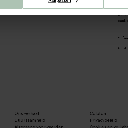
Aanpassen
bij d
een na
Dankz
bank 
ALL
BE
Ons verhaal
Colofon
Duurzaamheid
Privacybeleid
Algemene voorwaarden
Cookies en veiligh