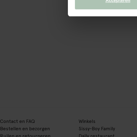
Accepteren
Contact en FAQ
Winkels
Bestellen en bezorgen
Sissy-Boy Family
Ruilen en retourneren
Daily restaurant