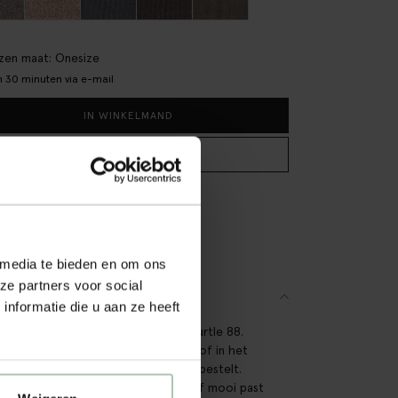
+5
en maat: Onesize
 30 minuten via e-mail
IN WINKELMAND
BEKIJK WINKELVOORRAAD
tis verzending naar winkel
teraf betalen
lle levering
 media te bieden en om ons
ze partners voor social
SCHRIJVING
nformatie die u aan ze heeft
taal van de Baron bank in de kleur: Turtle 88.
l deze stofstaal om de prachtige stof in het
te bewonderen, voordat je de bank bestelt.
l om te kijken of dat de kleur en stof mooi past