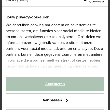
Stofstaal Soil Eucalyptus 193
0.25
Jouw privacyvoorkeuren
We gebruiken cookies om content en advertenties te
Kleuren
personaliseren, om functies voor social media te bieden
en om ons websiteverkeer te analyseren. Ook delen we
informatie over uw gebruik van onze site met onze
partners voor social media, adverteren en analyse. Deze
partners kunnen deze gegevens combineren met andere
informatie die u aan ze heeft verstrekt of die ze hebben
Gekozen maat: Onesize
verzameld op basis van uw gebruik van hun services.
Binnen 30 minuten via e-mail
IN WINKELMAND
Accepteren
BEKIJK WINKELVOORRAAD
Aanpassen
Gratis verzending naar winkel