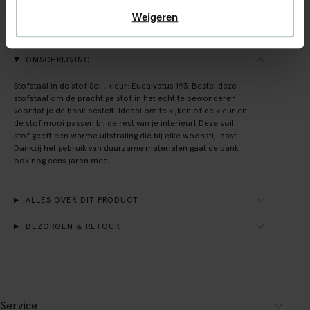
Achteraf betalen
Weigeren
Snelle levering
OMSCHRIJVING
Stofstaal in de stof Soil, kleur: Eucalyptus 193. Bestel deze
stofstaal om de prachtige stof in het echt te bewonderen
voordat je de bank bestelt. Ideaal om te kijken of de kleur en
de stof mooi passen bij de rest van je interieur! Deze soil
stof geeft een warme uitstraling die bij elke woonstijl past.
Dankzij het gebruik van duurzame materialen gaat de bank
ook nog eens jaren mee!
ALLES OVER DIT PRODUCT
BEZORGEN & RETOUR
Service