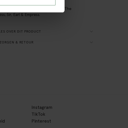
 rest van je interieur! De stof Juke is
ikbaar voor de banken: Amsterdam, The
ss, Sir, Earl & Empress.
ES OVER DIT PRODUCT
ZORGEN & RETOUR
Instagram
TikTok
eid
Pinterest