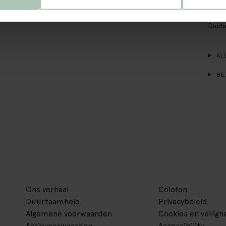
bij de
besch
Duche
ALL
BE
Ons verhaal
Colofon
Duurzaamheid
Privacybeleid
Algemene voorwaarden
Cookies en veiligh
Actievoorwaarden
Accessibility