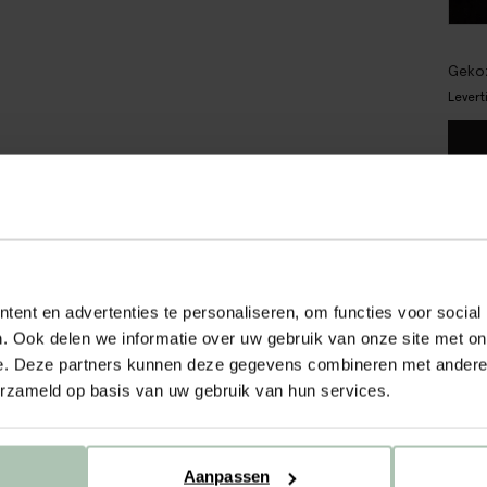
Gekoz
Levert
Gra
Ach
Sne
ent en advertenties te personaliseren, om functies voor social
. Ook delen we informatie over uw gebruik van onze site met on
e. Deze partners kunnen deze gegevens combineren met andere i
OM
erzameld op basis van uw gebruik van hun services.
Stofs
156. 
het e
Ideaa
Aanpassen