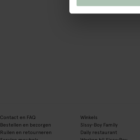
Contact en FAQ
Winkels
Bestellen en bezorgen
Sissy-Boy Family
Ruilen en retourneren
Daily restaurant
Service meubels
Werken bij Sissy-Boy