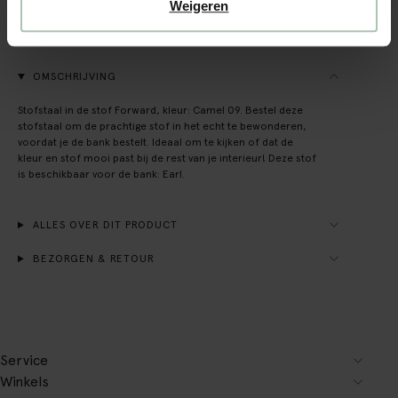
Achteraf betalen
Weigeren
Snelle levering
OMSCHRIJVING
Stofstaal in de stof Forward, kleur: Camel 09. Bestel deze
stofstaal om de prachtige stof in het echt te bewonderen,
voordat je de bank bestelt. Ideaal om te kijken of dat de
kleur en stof mooi past bij de rest van je interieur! Deze stof
is beschikbaar voor de bank: Earl.
ALLES OVER DIT PRODUCT
BEZORGEN & RETOUR
Service
Winkels