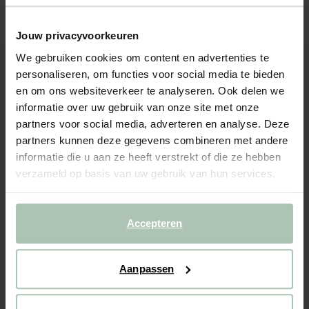
Stofstaal Forward camel 09
0.25
Jouw privacyvoorkeuren
We gebruiken cookies om content en advertenties te
Kleuren
personaliseren, om functies voor social media te bieden
en om ons websiteverkeer te analyseren. Ook delen we
informatie over uw gebruik van onze site met onze
partners voor social media, adverteren en analyse. Deze
partners kunnen deze gegevens combineren met andere
informatie die u aan ze heeft verstrekt of die ze hebben
verzameld op basis van uw gebruik van hun services.
Gekozen maat: Onesize
Levertijd: 1–2 werkdagen
Accepteren
IN WINKELMAND
BEKIJK WINKELVOORRAAD
Aanpassen
Gratis verzending naar winkel