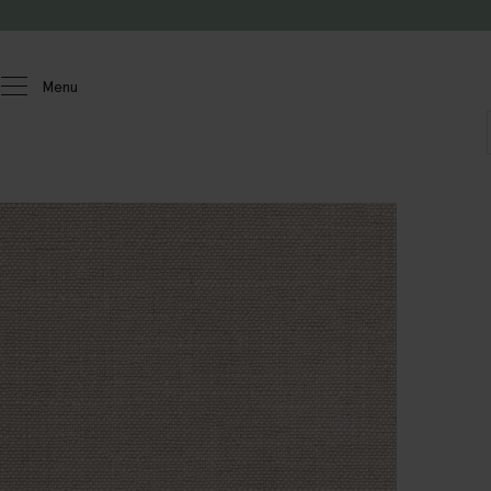
Doorgaan naar artikel
Menu
Homeland
Meubels
Stofstalen
Sir