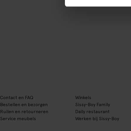
Contact en FAQ
Winkels
Bestellen en bezorgen
Sissy-Boy Family
Ruilen en retourneren
Daily restaurant
Service meubels
Werken bij Sissy-Boy