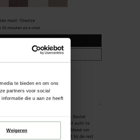
en maat: Onesize
 30 minuten via e-mail
IN WINKELMAND
BEKIJK WINKELVOORRAAD
tis verzending naar winkel
teraf betalen
 media te bieden en om ons
lle levering
ze partners voor social
nformatie die u aan ze heeft
SCHRIJVING
taal in de stof Dentro, kleur: beige 5. Bestel
stofstaal om de prachtige stof in het echt te
deren, voordat je de bank besteld. Ideaal om
Weigeren
jken of dat de kleur en stof mooi past bij de rest