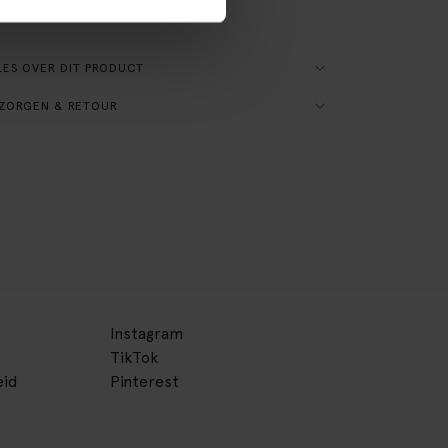
 interieur!
ES OVER DIT PRODUCT
ZORGEN & RETOUR
Instagram
TikTok
eid
Pinterest