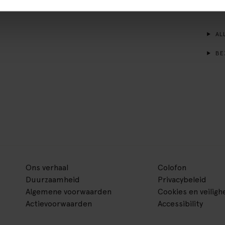
van je
ALL
BE
Ons verhaal
Colofon
Duurzaamheid
Privacybeleid
Algemene voorwaarden
Cookies en veiligh
Actievoorwaarden
Accessibility