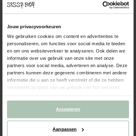
Stofstaal Caro Cognac 28
0.25
Jouw privacyvoorkeuren
Kleuren
We gebruiken cookies om content en advertenties te
personaliseren, om functies voor social media te bieden
en om ons websiteverkeer te analyseren. Ook delen we
informatie over uw gebruik van onze site met onze
partners voor social media, adverteren en analyse. Deze
+5
partners kunnen deze gegevens combineren met andere
informatie die u aan ze heeft verstrekt of die ze hebben
Gekozen maat: Onesize
verzameld op basis van uw gebruik van hun services.
Levertijd: 1–2 werkdagen
IN WINKELMAND
Accepteren
BEKIJK WINKELVOORRAAD
Gratis verzending naar winkel
Aanpassen