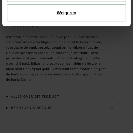
Achteraf betalen
Snelle levering
Weigeren
OMSCHRIJVING
Stofstaal in de stof Caro, kleur: Cognac 28. Bestel deze
stofstaal om de prachtige stof in het echt te bewonderen,
voordat je de bank bestelt. Ideaal om te kijken of dat de
kleur en stof mooi past bij de rest van je interieur! Deze
polyester stof geeft een natuurlijke uitstraling die bij elke
woonstijl past. Bijkomend voordeel: een klein vlekje zie je
bijna niet! Dankzij het gebruik van duurzame materialen gaat
de bank ook nog eens jaren mee! Deze stof is geschikt voor
de bank: Dame.
ALLES OVER DIT PRODUCT
BEZORGEN & RETOUR