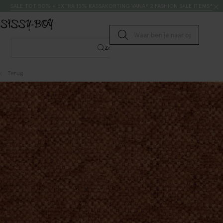
Doorgaan naar artikel
Zoeken
SALE TOT 50% + EXTRA 15% KASSAKORTING VANAF 2 FASHION SALE ITEMS*
Submit search
Zoeken
Terug