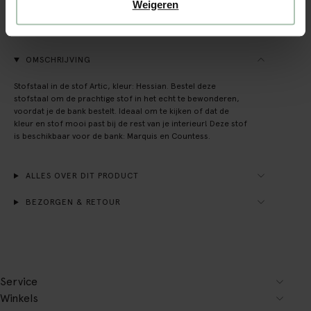
Achteraf betalen
Weigeren
Snelle levering
OMSCHRIJVING
Stofstaal in de stof Artic, kleur: Hessian. Bestel deze
stofstaal om de prachtige stof in het echt te bewonderen,
voordat je de bank bestelt. Ideaal om te kijken of dat de
kleur en stof mooi past bij de rest van je interieur! Deze stof
is beschikbaar voor de bank: Marquis en Countess.
ALLES OVER DIT PRODUCT
BEZORGEN & RETOUR
Service
Winkels