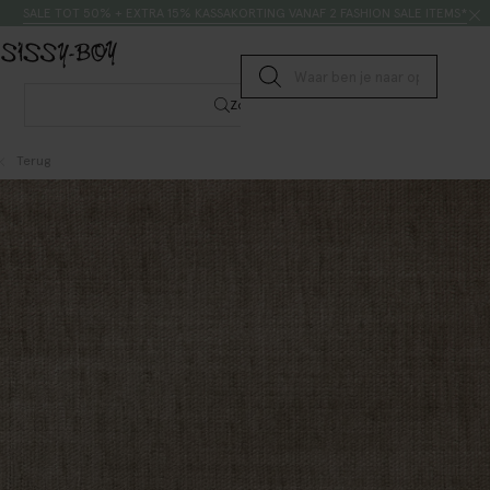
Doorgaan naar artikel
Zoeken
SALE TOT 50% + EXTRA 15% KASSAKORTING VANAF 2 FASHION SALE ITEMS*
Submit search
Zoeken
Terug