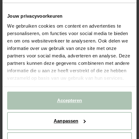
Stofstaal Artic Hessian
0.99
Jouw privacyvoorkeuren
We gebruiken cookies om content en advertenties te
Kleuren
personaliseren, om functies voor social media te bieden
en om ons websiteverkeer te analyseren. Ook delen we
informatie over uw gebruik van onze site met onze
partners voor social media, adverteren en analyse. Deze
partners kunnen deze gegevens combineren met andere
informatie die u aan ze heeft verstrekt of die ze hebben
+5
verzameld op basis van uw gebruik van hun services.
Gekozen maat: Onesize
Binnen 30 minuten via e-mail
Accepteren
IN WINKELMAND
BEKIJK WINKELVOORRAAD
Aanpassen
Gratis verzending naar winkel