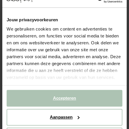
479.00
Deze mooie hocker vormt dé perfecte toevoeging aan de Sir
Jouw privacyvoorkeuren
bank van Sissy-Boy. Schuif de hocker aan de bank en creëer een
We gebruiken cookies om content en advertenties te
chaise longue. Het velvet materiaal draagt bij aan het luxe
personaliseren, om functies voor social media te bieden
vintage karakter van de hocker. Dit zorgt ervoor ...
Lees meer
en om ons websiteverkeer te analyseren. Ook delen we
informatie over uw gebruik van onze site met onze
1
Model
partners voor social media, adverteren en analyse. Deze
partners kunnen deze gegevens combineren met andere
2
Stof
:
+ kleuropties
informatie die u aan ze heeft verstrekt of die ze hebben
verzameld op basis van uw gebruik van hun services.
3
Extra's
+ toevoegen
Accepteren
VOEG TOE AAN WINKELMAND
CBW garantie
Aanpassen
We maken de bank gebruiksklaar