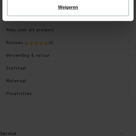
Verpakkingsmateriaal nemen we mee
Weigeren
Banken retourvoorwaarden
Alles over dit product
Reviews
(6)
Verzending & retour
Stofstaal
Materiaal
Proefzitten
Service