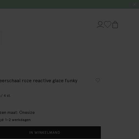
eerschaal roze reactive glaze funky
6
/ 4 st.
en maat: Onesize
ijd: 1–2 werkdagen
IN WINKELMAND