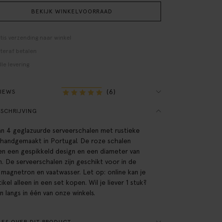
BEKIJK WINKELVOORRAAD
tis verzending naar winkel
teraf betalen
lle levering
(6)
VIEWS
SCHRIJVING
an 4 geglazuurde serveerschalen met rustieke
 handgemaakt in Portugal. De roze schalen
n een gespikkeld design en een diameter van
. De serveerschalen zijn geschikt voor in de
 magnetron en vaatwasser. Let op: online kan je
tikel alleen in een set kopen. Wil je liever 1 stuk?
n langs in één van onze winkels.