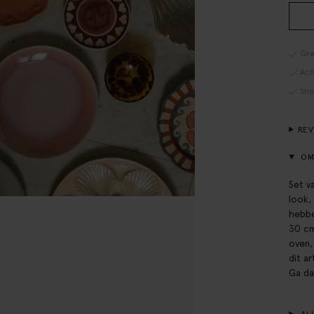
Gra
Ach
Sne
RE
OM
Set v
look,
hebbe
30 cm
oven,
dit ar
Ga da