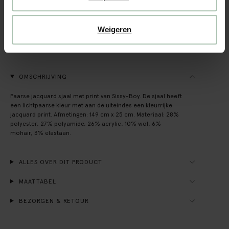
Gratis verzending naar winkel
Weigeren
Achteraf betalen
Snelle levering
OMSCHRIJVING
Paarse jacquard sjaal met print van Sissy-Boy. De sjaal heeft
een lichtpaarse kleur met aan de uiteindes een kleurrijke
jacquard print. Afmetingen: 149 cm x 25 cm. Materiaal: 28%
polyester, 27% polyamide, 26% acrylic, 10% wol, 6%
mohair, 3% elastaan.
ALLES OVER DIT PRODUCT
MAATTABEL
BEZORGEN & RETOUR