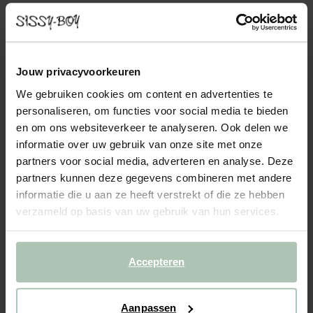
- 60%
Paarse jacquard sjaal met print
Jouw privacyvoorkeuren
39.99
16.00
We gebruiken cookies om content en advertenties te
personaliseren, om functies voor social media te bieden
Kleuren
en om ons websiteverkeer te analyseren. Ook delen we
informatie over uw gebruik van onze site met onze
partners voor social media, adverteren en analyse. Deze
partners kunnen deze gegevens combineren met andere
informatie die u aan ze heeft verstrekt of die ze hebben
verzameld op basis van uw gebruik van hun services.
Gekozen maat: Onesize
Binnen 30 minuten via e-mail
Accepteren
IN WINKELMAND
BEKIJK WINKELVOORRAAD
Aanpassen