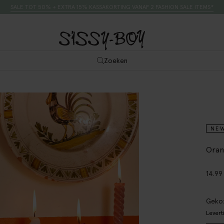
SALE TOT 50% + EXTRA 15% KASSAKORTING VANAF 2 FASHION SALE ITEMS*
Zoeken
NE
Oran
14.99
Gekoz
Levert