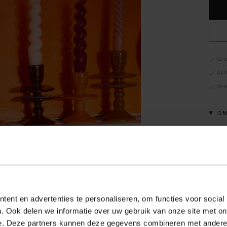
Gra
Ach
Sne
OM
Oranj
kande
Verde
Afmet
ALL
ent en advertenties te personaliseren, om functies voor social
. Ook delen we informatie over uw gebruik van onze site met on
BE
e. Deze partners kunnen deze gegevens combineren met andere i