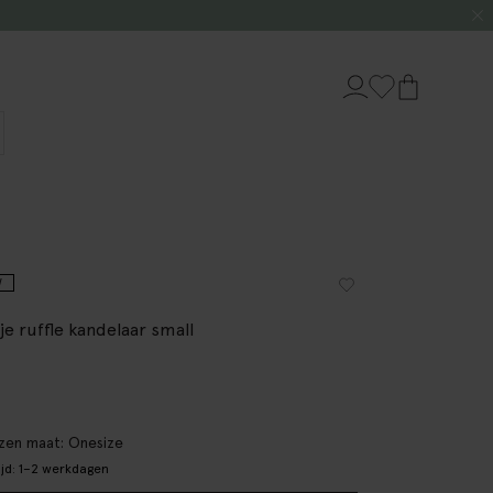
W
je ruffle kandelaar small
en maat: Onesize
ijd: 1–2 werkdagen