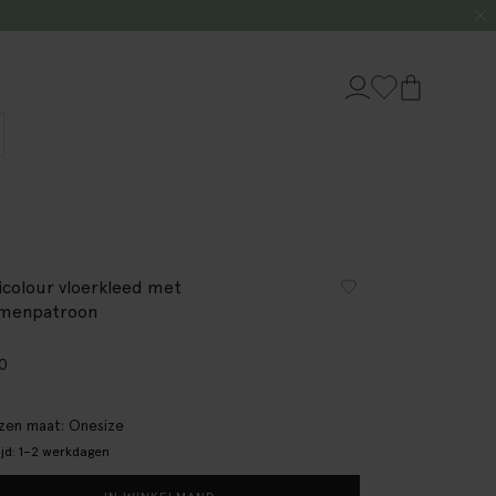
icolour vloerkleed met
menpatroon
00
en maat: Onesize
ijd: 1–2 werkdagen