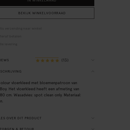
IN WINKELMAND
BEKIJK WINKELVOORRAAD
tis verzending naar winkel
teraf betalen
lle levering
(13)
VIEWS
SCHRIJVING
colour vloerkleed met bloemenpatroon van
-Boy. Het vloerkleed heeft een afmeting van
80 cm. Wasadvies: spot clean only. Materiaal:
n.
ES OVER DIT PRODUCT
ZORGEN & RETOUR