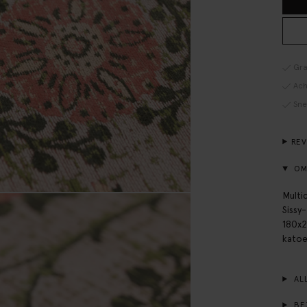
Gra
Ach
Sne
RE
OM
Multi
Sissy
180x2
katoe
ALL
BE