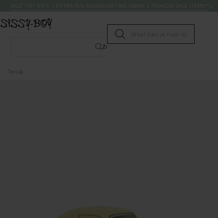
Doorgaan naar artikel
Zoeken
SALE TOT 50% + EXTRA 15% KASSAKORTING VANAF 2 FASHION SALE ITEMS*
Submit search
Zoeken
Terug