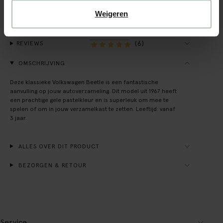
Achteraf betalen
Weigeren
Snelle levering
(6)
REVIEWS
OMSCHRIJVING
Deze klassieke Volkswagen Beetle is een fantastische
aanvulling op jouw autoverzameling. Dit model uit 1967 heeft
een prachtige gele pastelkleur en is superleuk om mee te
spelen of om in jouw verzamelkast te zetten. Leeftijd: vanaf
3 jaar.
ALLES OVER DIT PRODUCT
BEZORGEN & RETOUR
Service