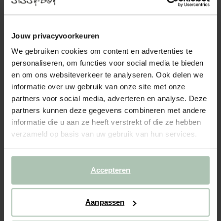
Metalen volkswagen beetle pastel lichtgeel
8.99
Jouw privacyvoorkeuren
We gebruiken cookies om content en advertenties te
Kleuren
personaliseren, om functies voor social media te bieden
en om ons websiteverkeer te analyseren. Ook delen we
informatie over uw gebruik van onze site met onze
partners voor social media, adverteren en analyse. Deze
partners kunnen deze gegevens combineren met andere
informatie die u aan ze heeft verstrekt of die ze hebben
Gekozen maat: Onesize
verzameld op basis van uw gebruik van hun services.
Levertijd: 1–2 werkdagen
IN WINKELMAND
Accepteren
BEKIJK WINKELVOORRAAD
Aanpassen
Gratis verzending naar winkel