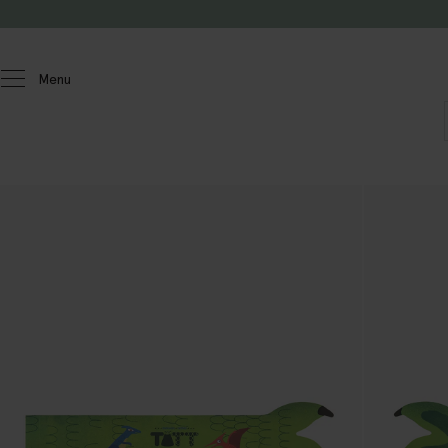
Doorgaan naar artikel
Menu
Homeland
Speelgoed & hobby
Diverse speelgoed