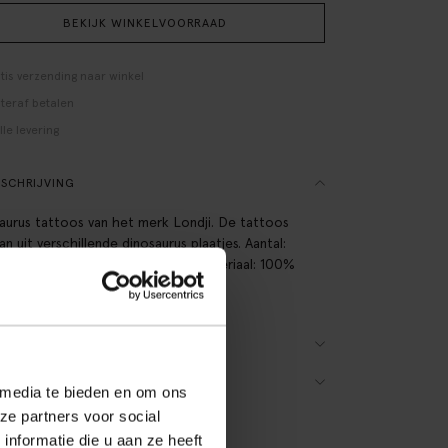
BEKIJK WINKELVOORRAAD
tis verzending naar winkel
teraf betalen
lle levering
SCHRIJVING
aurus tattoos van het merk Londji. De tattoos
n uit verschillende dinosaurus plaatjes. Aantal:
uks. Afmetingen: 34 cm x 12 cm. Materiaal: 100%
.
ES OVER DIT PRODUCT
ZORGEN & RETOUR
 media te bieden en om ons
ze partners voor social
nformatie die u aan ze heeft