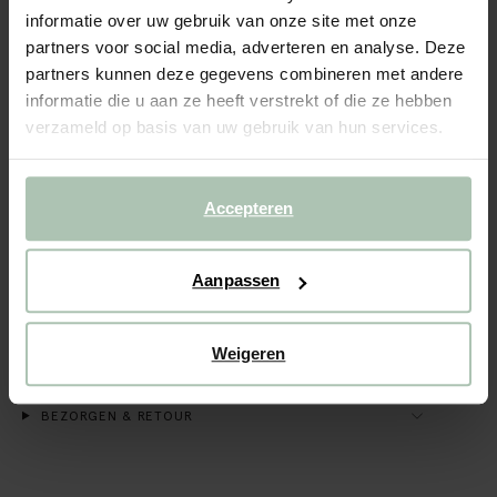
informatie over uw gebruik van onze site met onze
Gratis verzending naar winkel
partners voor social media, adverteren en analyse. Deze
partners kunnen deze gegevens combineren met andere
Achteraf betalen
informatie die u aan ze heeft verstrekt of die ze hebben
Snelle levering
verzameld op basis van uw gebruik van hun services.
OMSCHRIJVING
Accepteren
Lichtpaarse wollen handschoenen van Sissy-boy. De
handschoenen zijn gemaakt van een warm breisel en
houden je handen heerlijk warm. Materiaal: 48% alpaca,
28% polyamide, 21% wol, 3% elastaan.
Aanpassen
ALLES OVER DIT PRODUCT
Weigeren
MAATTABEL
BEZORGEN & RETOUR