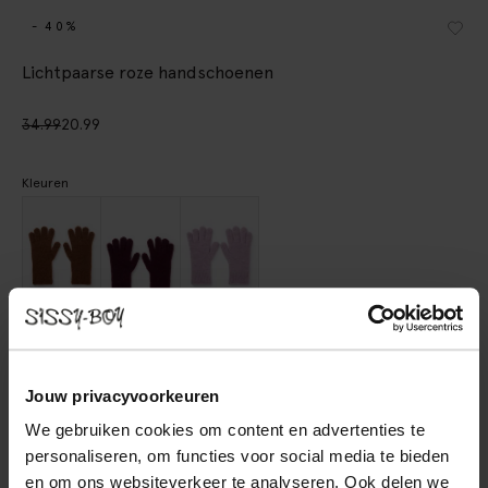
- 40%
Lichtpaarse roze handschoenen
34.99
20.99
Kleuren
Gekozen maat: Onesize
Levertijd: 1–2 werkdagen
Jouw privacyvoorkeuren
IN WINKELMAND
We gebruiken cookies om content en advertenties te
personaliseren, om functies voor social media te bieden
BEKIJK WINKELVOORRAAD
en om ons websiteverkeer te analyseren. Ook delen we