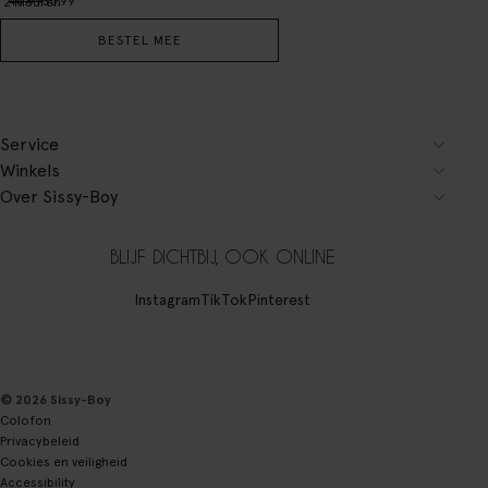
44.99
35.99
2
Kleuren
BESTEL MEE
Service
Winkels
Over Sissy-Boy
BLIJF DICHTBIJ, OOK ONLINE
Instagram
TikTok
Pinterest
© 2026 Sissy-Boy
Colofon
Privacybeleid
Cookies en veiligheid
Accessibility