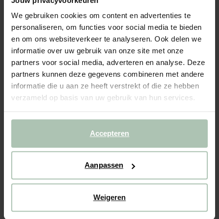
Jouw privacyvoorkeuren
Kikkerland Dicezee dobbelspel
We gebruiken cookies om content en advertenties te
12.99
personaliseren, om functies voor social media te bieden
en om ons websiteverkeer te analyseren. Ook delen we
informatie over uw gebruik van onze site met onze
Gekozen maat: Onesize
partners voor social media, adverteren en analyse. Deze
Levertijd: 1–2 werkdagen
partners kunnen deze gegevens combineren met andere
IN WINKELMAND
informatie die u aan ze heeft verstrekt of die ze hebben
verzameld op basis van uw gebruik van hun services.
BEKIJK WINKELVOORRAAD
Gratis verzending naar winkel
Accepteren
Achteraf betalen
Snelle levering
Aanpassen
(1)
REVIEWS
Weigeren
OMSCHRIJVING