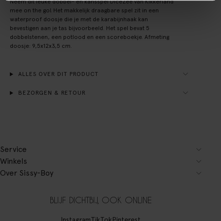
Neem dit leuke dobbel- én kansspel DiceZee van Kikkerland
mee on the go! Het makkelijk draagbare spel zit in een
waterproof doosje die je met de karabijnhaak kan
bevestigen aan je tas bijvoorbeeld. Het spel bevat 5
dobbelstenen, een potlood en een scoreboekje. Afmeting
doosje: 9,5x12x3,5 cm.
ALLES OVER DIT PRODUCT
BEZORGEN & RETOUR
Service
Winkels
Over Sissy-Boy
BLIJF DICHTBIJ, OOK ONLINE
Instagram
TikTok
Pinterest