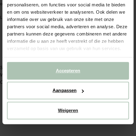
outfit samen voor meiden in de leeftijd van 3 tot 12 jaar.
personaliseren, om functies voor social media te bieden
en om ons websiteverkeer te analyseren. Ook delen we
Lees meer
informatie over uw gebruik van onze site met onze
partners voor social media, adverteren en analyse. Deze
partners kunnen deze gegevens combineren met andere
informatie die u aan ze heeft verstrekt of die ze hebben
verzameld op basis van uw gebruik van hun services.
Service
Accepteren
Winkels
Over Sissy-Boy
Aanpassen
BLIJF DICHTBIJ, OOK ONLINE
Weigeren
Instagram
TikTok
Pinterest